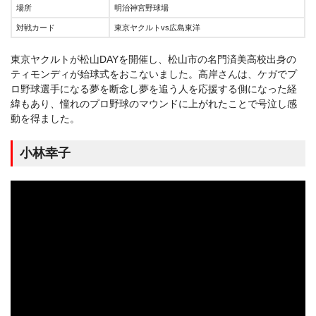
場所
明治神宮野球場
対戦カード
東京ヤクルトvs広島東洋
東京ヤクルトが松山DAYを開催し、松山市の名門済美高校出身の
ティモンディが始球式をおこないました。高岸さんは、ケガでプ
ロ野球選手になる夢を断念し夢を追う人を応援する側になった経
緯もあり、憧れのプロ野球のマウンドに上がれたことで号泣し感
動を得ました。
小林幸子