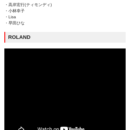
・高岸宏行(ティモンディ)
・小林幸子
・Lisa
・早田ひな
ROLAND