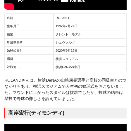
名前
ROLAND
生年月日
1992年7月27日
職業
タレント・モデル
所属事務所
シュヴァルツ
始球式日付
2020年9月12日
場所
横浜スタジアム
対戦カード
横浜DeNAvs中日
ROLANDさんは、横浜DeNAの山崎康晃選手と高校の同級生とのつ
ながりもあり、横浜スタジアムで人生初の始球式をおこないまし
た。マウンドに上がったスタイルは抜群でしたが、投球の結果は
暴投で野球の難しさを訴えていました。
高岸宏行(ティモンディ)