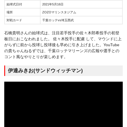
始球式日付
2021年5月16日
場所
ZOZOマリンスタジアム
対戦カード
千葉ロッテvs埼玉西武
石橋貴明さんの始球式は、注目若手投手の佐々木郎希投手の初登
板日におこなわれました。 佐々木投手に配慮 して、マウンドに上
がらずに前から投球し投球後も早めに引き上げました。YouTube
の貴ちゃんねるずでは、千葉ロッテマリーンズの広報や選手との
コント風なやりとりが楽しめます。
伊達みきお(サンドウィッチマン)