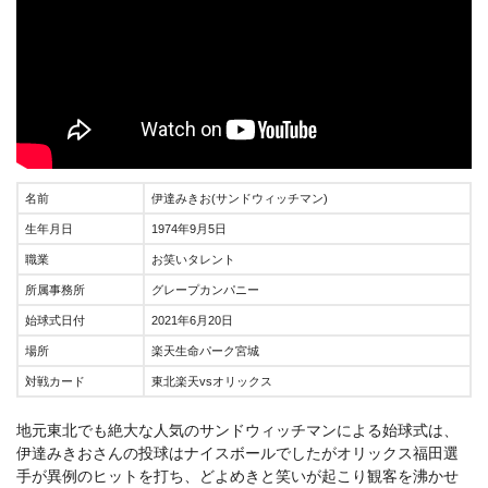
名前
伊達みきお(サンドウィッチマン)
生年月日
1974年9月5日
職業
お笑いタレント
所属事務所
グレープカンパニー
始球式日付
2021年6月20日
場所
楽天生命パーク宮城
対戦カード
東北楽天vsオリックス
地元東北でも絶大な人気のサンドウィッチマンによる始球式は、
伊達みきおさんの投球はナイスボールでしたがオリックス福田選
手が異例のヒットを打ち、どよめきと笑いが起こり観客を沸かせ