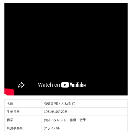
名前
石橋貴明(とんねるず)
生年月日
1961年10月22日
職業
お笑いタレント・俳優・歌手
所属事務所
アライバル