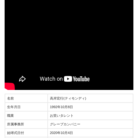
名前
高岸宏行(ティモンディ)
生年月日
1992年10月8日
職業
お笑いタレント
所属事務所
グレープカンパニー
始球式日付
2020年10月4日