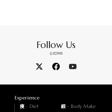
Follow Us
公式SNS
Experience
- Diet
- Body Make
痩
鍛