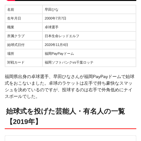
名前
早田ひな
生年月日
2000年7月7日
職業
卓球選手
所属クラブ
日本生命レッドエルフ
始球式日付
2020年11月4日
場所
福岡PayPayドーム
対戦カード
福岡ソフトバンクvs千葉ロッテ
福岡県出身の卓球選手、早田ひなさんが福岡PayPayドームで始球
式をおこないました。卓球のラケットは左手で持ち豪快なスマッ
シュを決めているのですが、投球するのは右手で外角低めにナイ
スボールでした。
始球式を投げた芸能人・有名人の一覧
【2019年】