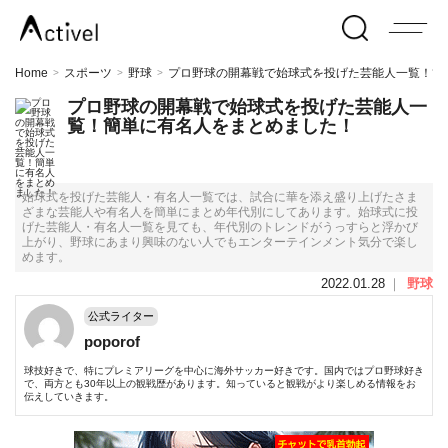
Home
スポーツ
野球
プロ野球の開幕戦で始球式を投げた芸能人一覧！簡
>
>
>
プロ野球の開幕戦で始球式を投げた芸能人一
覧！簡単に有名人をまとめました！
始球式を投げた芸能人・有名人一覧では、試合に華を添え盛り上げたさま
ざまな芸能人や有名人を簡単にまとめ年代別にしてあります。始球式に投
げた芸能人・有名人一覧を見ても、年代別のトレンドがうっすらと浮かび
上がり、野球にあまり興味のない人でもエンターテインメント気分で楽し
めます。
2022.01.28
｜
野球
公式ライター
poporof
球技好きで、特にプレミアリーグを中心に海外サッカー好きです。国内ではプロ野球好き
で、両方とも30年以上の観戦歴があります。知っていると観戦がより楽しめる情報をお
伝えしていきます。