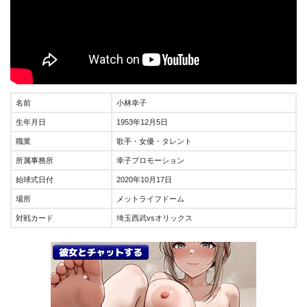
名前
小林幸子
生年月日
1953年12月5日
職業
歌手・女優・タレント
所属事務所
幸子プロモーション
始球式日付
2020年10月17日
場所
メットライフドーム
対戦カード
埼玉西武vsオリックス