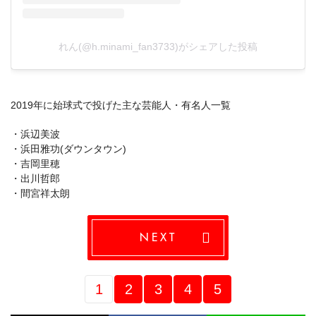
れん(@h.minami_fan3733)がシェアした投稿
2019年に始球式で投げた主な芸能人・有名人一覧
・浜辺美波
・浜田雅功(ダウンタウン)
・吉岡里穂
・出川哲郎
・間宮祥太朗
NEXT
1
2
3
4
5