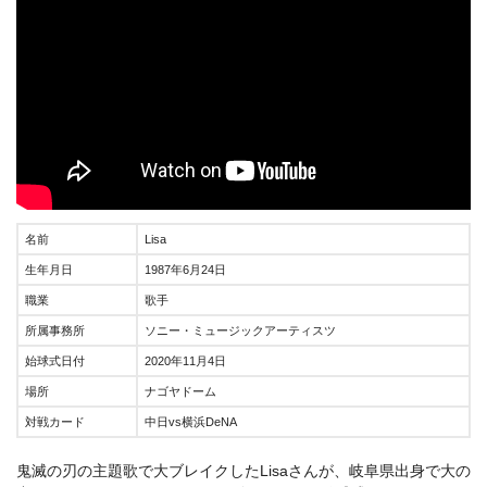
名前
Lisa
生年月日
1987年6月24日
職業
歌手
所属事務所
ソニー・ミュージックアーティスツ
始球式日付
2020年11月4日
場所
ナゴヤドーム
対戦カード
中日vs横浜DeNA
鬼滅の刃の主題歌で大ブレイクしたLisaさんが、岐阜県出身で大の