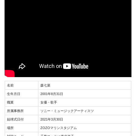
名前
森七菜
生年月日
2001年8月31日
職業
女優・歌手
所属事務所
ソニー・ミュージックアーティスツ
始球式日付
2021年3月30日
場所
ZOZOマリンスタジアム