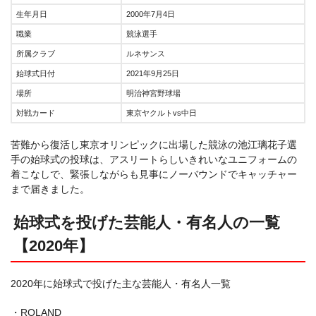
生年月日
2000年7月4日
職業
競泳選手
所属クラブ
ルネサンス
始球式日付
2021年9月25日
場所
明治神宮野球場
対戦カード
東京ヤクルトvs中日
苦難から復活し東京オリンピックに出場した競泳の池江璃花子選
手の始球式の投球は、アスリートらしいきれいなユニフォームの
着こなしで、緊張しながらも見事にノーバウンドでキャッチャー
まで届きました。
始球式を投げた芸能人・有名人の一覧
【2020年】
2020年に始球式で投げた主な芸能人・有名人一覧
・ROLAND