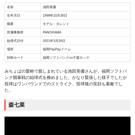
名前
池田美優
生年月日
1998年10月30日
職業
モデル・タレント
所属事務所
PANORAMA
始球式日付
2021年3月26日
場所
福岡PayPayドーム
対戦カード
福岡ソフトバンクvs千葉ロッテ
みちょぱの愛称で親しまれている池田美優さんが、福岡ソフトバ
ンク開幕戦の始球式を務めました。かなり緊張した様子でしたが
投球はワンバウンドでのストライク、投球後の笑顔も素敵でし
た。
森七菜