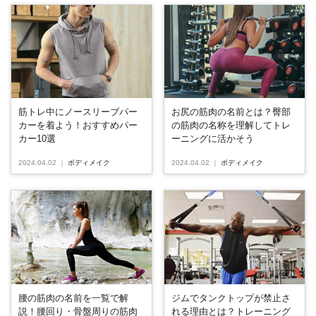
筋トレ中にノースリーブパー
お尻の筋肉の名前とは？臀部
カーを着よう！おすすめパー
の筋肉の名称を理解してトレ
カー10選
ーニングに活かそう
2024.04.02
｜
ボディメイク
2024.04.02
｜
ボディメイク
腰の筋肉の名前を一覧で解
ジムでタンクトップが禁止さ
説！腰回り・骨盤周りの筋肉
れる理由とは？トレーニング