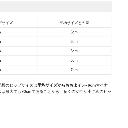
プサイズ
平均サイズとの差
m
5cm
m
6cm
m
6cm
m
6cm
m
7cm
理想のヒップサイズは
平均サイズからおおよそ5～6cmマイナ
は最大でも90cmであることから、多くの女性が小さめのヒッ