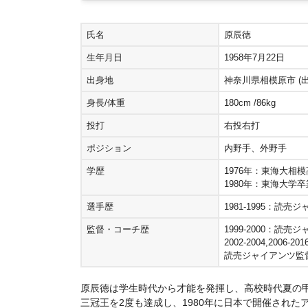
氏名
原辰徳
生年月日
1958年7月22日
出身地
神奈川県相模原市 (
身長/体重
180cm /86kg
投打
右投右打
ポジション
内野手、外野手
学歴
1976年：東海大相
1980年：東海大学卒
選手歴
1981-1995：読売
監督・コーチ歴
1999-2000：読
2002-2004,2006-2016
読売ジャイアンツ監
原辰徳は学生時代から才能を発揮し、高校時代夏の
三冠王を2度も達成し、1980年に日本で開催され