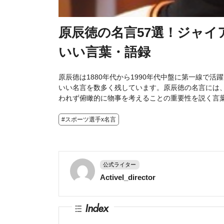
原辰徳の名言57選！ジャ
いい言葉・語録
原辰徳は1880年代から1990年代中盤に第一線で
いい名言を数多く残しています。原辰徳の名言には
われず俯瞰的に物事を考えることの重要性を説く言
#スポーツ選手x名言
公式ライター
Activel_director
Index