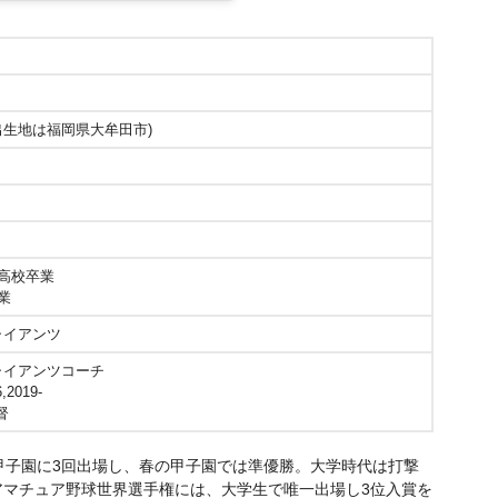
出生地は福岡県大牟田市)
模高校卒業
業
ジャイアンツ
売ジャイアンツコーチ
,2019-
督
甲子園に3回出場し、春の甲子園では準優勝。大学時代は打撃
たアマチュア野球世界選手権には、大学生で唯一出場し3位入賞を