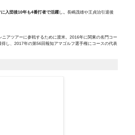
に入団後10年も4番打者で
活躍
し
、
長嶋茂雄や王貞治引退後
シニアツアーに参戦するために渡米。2016年に関東の名門コー
得し、2017年の第56回報知アマゴルフ選手権にコースの代表