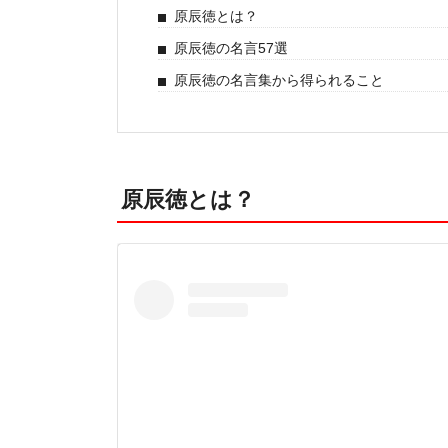
原辰徳とは？
原辰徳の名言57選
原辰徳の名言集から得られること
原辰徳とは？