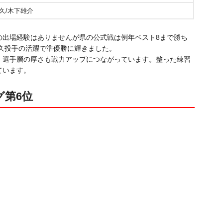
久/木下雄介
園の出場経験はありませんが県の公式戦は例年ベスト8まで勝ち
田久投手の活躍で準優勝に輝きました。
、選手層の厚さも戦力アップにつながっています。整った練習
ています。
グ第6位