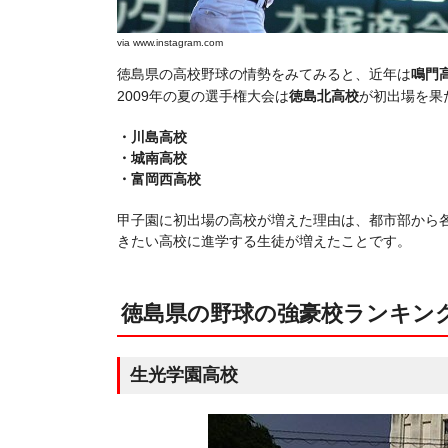
via
www.instagram.com
徳島県の高校野球の情勢をみてみると、近年は
鳴門
2009年の夏の選手権大会は
徳島北高校
が初出場を果
・川島高校
・城南高校
・富岡西高校
甲子園に初出場の高校が増えた理由は、都市部から
きたい高校に進学する生徒が増えたことです。
徳島県の野球の強豪校ランキン
生光学園高校