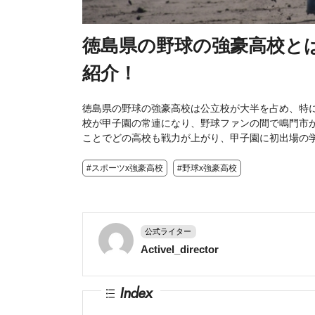
徳島県の野球の強豪高校と
紹介！
徳島県の野球の強豪高校は公立校が大半を占め、特
校が甲子園の常連になり、野球ファンの間で鳴門市
ことでどの高校も戦力が上がり、甲子園に初出場の
#スポーツx強豪高校
#野球x強豪高校
公式ライター
Activel_director
Index