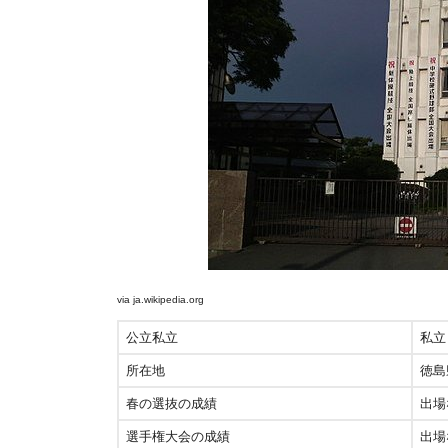
via
ja.wikipedia.org
公立私立
私立
所在地
徳島
春の選抜の成績
出場
選手権大会の成績
出場