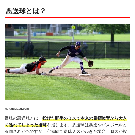
悪送球とは？
via
unsplash.com
野球の悪送球とは、
投げた野手のミスで本来の目標位置から大き
く逸れてしまった送球
を指します。悪送球は暴投やパスボールと
混同されがちですが、守備間で送球ミスが起きた場合、原因が投