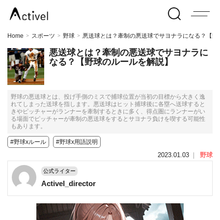
Home
スポーツ
野球
悪送球とは？牽制の悪送球でサヨナラになる？【野
>
>
>
悪送球とは？牽制の悪送球でサヨナラに
なる？【野球のルールを解説】
野球の悪送球とは、投げ手側のミスで捕球位置が当初の目標から大きく逸
れてしまった送球を指します。悪送球はヒット捕球後に各塁へ送球すると
きやピッチャーがランナーを牽制するときに多く、得点圏にランナーがい
る場面でピッチャーが牽制の悪送球をするとサヨナラ負けを喫する可能性
もあります。
#野球xルール
#野球x用語説明
2023.01.03
｜
野球
公式ライター
Activel_director