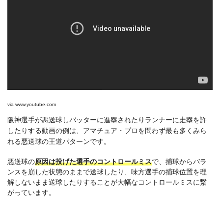
via
www.youtube.com
阪神選手が悪送球しバッターに進塁されたりランナーに走塁を許
したりする動画の例は、アマチュア・プロを問わず最も多くみら
れる悪送球の王道パターンです。
悪送球の
原因は投げた選手のコントロールミス
で、捕球からバラ
ンスを崩した状態のままで送球したり、味方選手の捕球位置を理
解しないまま送球したりすることが大幅なコントロールミスに繋
がっています。