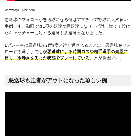
via
www.youtube.com
悪送球のフォローが悪送球になる例はアマチュア野球に大変多い
事例です。動画では1塁の送球が悪送球になり、捕球し慌てて投げ
たキャッチャーに対する送球も悪送球となりました。
1プレー中に悪送球が2度3度と繰り返されることは、悪送球をフォ
ローする選手までもが
悪送球による時間ロスや相手選手の走塁に
焦り、冷静さを失った状態でプレーしている
ことが原因です。
悪送球も走者がアウトになった珍しい例