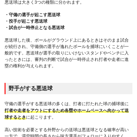
悪送球は大きく3つの種類に分かれます。
・守備の選手が起こす悪送球
・投手が起こす悪送球
・試合が一時停止となる悪送球
悪送球した後、ボールがグラウンド上にあるときはそのまま試合
が続行され、守備側の選手が逸れたボールを捕球にいくことが一
般的です。悪送球が選手の取りにいけないスタンドやベンチに入
ったときには、審判の判断で試合が一時停止され打者や走者に進
塁の権利が与えられます。
野手がする悪送球
守備の選手がする悪送球の多くは、打者に打たれた球の捕球後に
打者や走者をアウトにするため各塁やホームベースへ向かって送
球するとき
に起こります。
高い技術を必要とする外野からの送球は悪送球となる確率が高い
一方で、滞空時間の長さから味方選手がフォローに入りやすく、