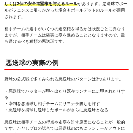
しくは2個の安全進塁権を与えるルール
があります。悪送球でボー
ルがフェンスに引っかかった場合もボールデットのルールが適用
されます。
相手チームの選手がいくつの進塁権を得るかは状況ごとに異なり
ますが、相手チームは確実に塁を進めることとなりますので、最
も避けるべき種類の悪送球です。
悪送球の実際の例
野球の公式戦で多くみられる悪送球のパターンは3つあります。
・悪送球でバッターが塁へ出たり既存ランナーに走塁されたりす
る
・牽制を悪送球し相手チームにサヨナラ勝ちを許す
・悪送球を捕球し送球したボールがさらに悪送球となる
悪送球は相手チームの得点や走塁を許す原因になることが一般的
です。ただしプロの試合では悪送球ののちにランナーがアウトに