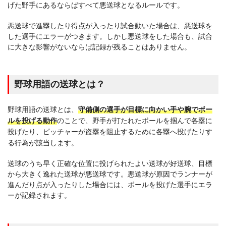
げた野手にあるならばすべて悪送球となるルールです。
悪送球で進塁したり得点が入ったり試合動いた場合は、悪送球を
した選手にエラーがつきます。しかし悪送球をした場合も、試合
に大きな影響がないならば記録が残ることはありません。
野球用語の送球とは？
野球用語の送球とは、
守備側の選手が目標に向かい手や腕でボー
ルを投げる動作
のことで、野手が打たれたボールを掴んで各塁に
投げたり、ピッチャーが盗塁を阻止するために各塁へ投げたりす
る行為が該当します。
送球のうち早く正確な位置に投げられたよい送球が好送球、目標
から大きく逸れた送球が悪送球です。悪送球が原因でランナーが
進んだり点が入ったりした場合には、ボールを投げた選手にエラ
ーが記録されます。