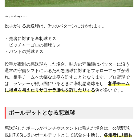
via
pixabay.com
投手がする悪送球は、3つのパターンに分かれます。
・走者に対する牽制球ミス
・ピッチャーゴロの捕球ミス
・バントの捕球ミス
投手が牽制の悪送球をした場合、味方の守備陣はバッターに沿う
通常の守備シフトにいるため悪送球に対するフォローアップが遅
れ、相手チームへ大幅な走塁を許すこととなります。プロ野球で
は、ランナーが得点圏にいるときに牽制悪送球をし、
相手チーム
に得点を与えたりサヨナラ勝ちを許したりする
例が多いです。
ボールデットとなる悪送球
悪送球したボールがベンチやスタンドに飛んだ場合は、公認野球
規則7.05に従いボールデットとして試合を中断し、
各走者に1個も