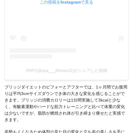
この投稿をInstagramで見る
AYA?(@aya___fitness12)がシェアした投稿
ブリッジダイエットのビフォーとアフターでは、1ヶ月間でお腹周
りは平均3cmサイズダウンでき体の大きな変化を感じることがで
きます。ブリッジの消費カロリーは1分間実施して3kcalと少な
く、有酸素運動やハードな筋力トレーニングと比べて体重の変化
は少ないですが、脂肪が燃焼され体が引き締まり痩せたと実感で
きます。
姿勢もよくなるため体型の見た目の変化と立ち姿の美しさを手に