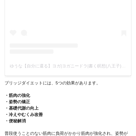
ゆうな【自分に還る】ヨガ|ヨガニードラ|書く瞑想(八王子)(@yuna.yogalife)がシェアした投稿
ブリッジダイエットには、5つの効果があります。
・筋肉の強化
・姿勢の矯正
・基礎代謝の向上
・冷えやむくみ改善
・便秘解消
普段使うことのない筋肉に負荷がかかり筋肉が強化され、姿勢が