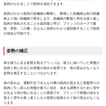
負荷がかかることで筋肉を強化できます。
負荷がかかり筋肉の筋繊維が断裂し、断裂した筋繊維は前の筋繊
維より強い筋繊維で再生します。筋繊維の断裂と再生を繰り返し
筋肉が強化されることを超回復と呼び、ブリッジのポーズで腹
筋・背筋・二の腕・太ももに負荷がかかり超回復することで筋肉
の強化が可能です。
姿勢の矯正
体を後ろに反る姿勢を取るブリッジは、後ろに傾いていた骨盤が
自然と前に出るため骨盤の傾きが改善でき、体の歪みがなくなり
姿勢を矯正することにつながります。
体の歪みは、運動不足で太ももの裏の筋肉が固まると骨盤周りの
筋肉に引っ張られ骨盤が後ろに傾き、傾きを調整するために背中
が丸まり頭が前に出ることが原因です。ブリッジで骨盤の傾きを
直すと背中が真っ直ぐになり猫背が改善されて体の歪みがなくな
ります。