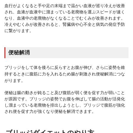
血行がよくなると手や足の末端まで温かい血液が巡り冷えが改善
され、血液が血液中に溜まっている老廃物を運ぶスピードが速く
なり、血液中の老廃物がなくなることでむくみが改善されます。
冷えやむくみが改善されると、腎臓病や心不全と病気の発症予防
に繋がります。
便秘解消
ブリッジをして体を後ろに反らすとお腹が伸び、さらに姿勢を維
持するときに腹筋に力を入れるため腸が刺激され便秘解消につな
がります。
便秘は腸の動きが鈍ること及び腹筋が弱く便を促す力が弱いこと
が原因です。ブリッジの姿勢でお腹を伸ばして腸の活動が活発化
し溜まっている老廃物を排出しようとし、ブリッジで腹筋が強化
され便を促す力が強くなり便秘を解消できます。
ブリッジダイエットのやり方