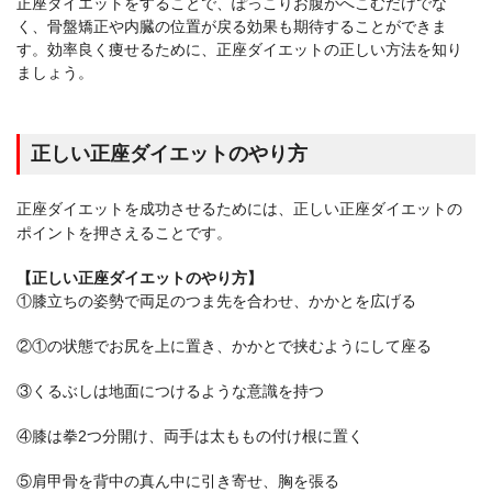
正座ダイエットをすることで、ぽっこりお腹がへこむだけでな
く、骨盤矯正や内臓の位置が戻る効果も期待することができま
す。効率良く痩せるために、正座ダイエットの正しい方法を知り
ましょう。
正しい正座ダイエットのやり方
正座ダイエットを成功させるためには、正しい正座ダイエットの
ポイントを押さえることです。
【正しい正座ダイエットのやり方】
①膝立ちの姿勢で両足のつま先を合わせ、かかとを広げる
②①の状態でお尻を上に置き、かかとで挟むようにして座る
③くるぶしは地面につけるような意識を持つ
④膝は拳2つ分開け、両手は太ももの付け根に置く
⑤肩甲骨を背中の真ん中に引き寄せ、胸を張る