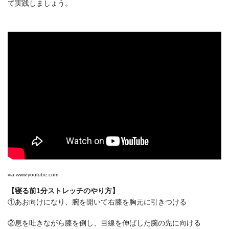
て実践しましょう。
痩せ体質になれる☆寝る前1分ストレッチ
via
www.youtube.com
【寝る前1分ストレッチのやり方】
①あお向けになり、腕を開いて右膝を胸元に引きつける
②息を吐きながら膝を倒し、目線を伸ばした腕の先に向ける