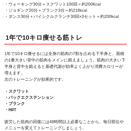
・ウォーキング30分＋スクワット100回＝約200Kcal
・ジョギング20分＋プランク3分＝約218kcal
・ダンス30分＋バイシクルクランチ30回×3セット＝約200kcal
1年で10キロ痩せる筋トレ
1年で10キロ痩せるには全身の筋肉の7割を占める下半身と、面積
の1番大きい背中の筋肉をメインに鍛えましょう。筋肉の大きい下
半身と背中を鍛えると基礎代謝が効率よく上がり消費カロリーが
増えます。
次のトレーニングが効果的です。
・スクワット
・バックエクステンション
・プランク
・HIIT
疲労した筋肉の回復には48時間以上必要なことから、毎日部位や
メニューを変えてトレーニングしましょう。