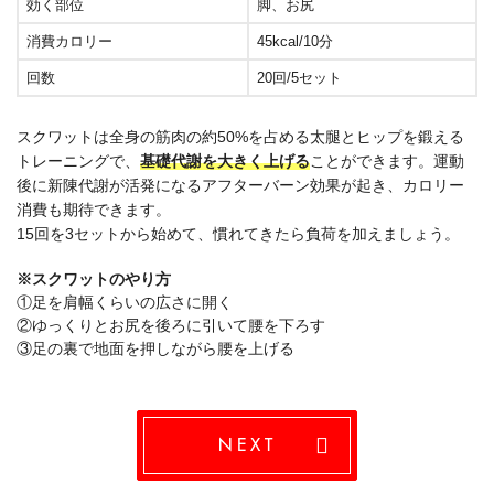
効く部位
脚、お尻
消費カロリー
45kcal/10分
回数
20回/5セット
スクワットは全身の筋肉の約50%を占める太腿とヒップを鍛える
トレーニングで、
基礎代謝を大きく上げる
ことができます。運動
後に新陳代謝が活発になるアフターバーン効果が起き、カロリー
消費も期待できます。
15回を3セットから始めて、慣れてきたら負荷を加えましょう。
※スクワットのやり方
①足を肩幅くらいの広さに開く
②ゆっくりとお尻を後ろに引いて腰を下ろす
③足の裏で地面を押しながら腰を上げる
NEXT