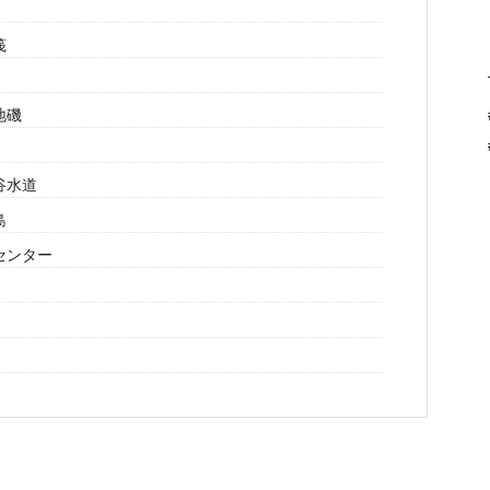
筏
地磯
谷水道
島
センター