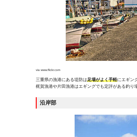
via
www.flickr.com
三重県の漁港にある堤防は
足場がよく手軽
にエギン
梶賀漁港や片田漁港はエギングでも定評がある釣り
沿岸部