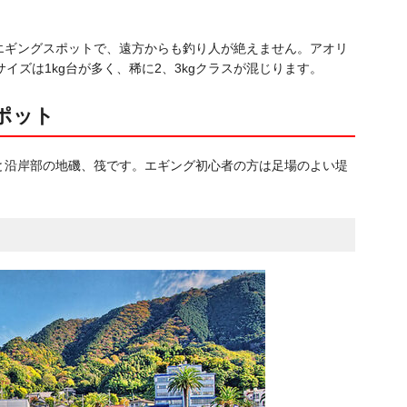
エギングスポットで、遠方からも釣り人が絶えません。アオリ
イズは1kg台が多く、稀に2、3kgクラスが混じります。
ポット
と沿岸部の地磯、筏です。エギング初心者の方は足場のよい堤