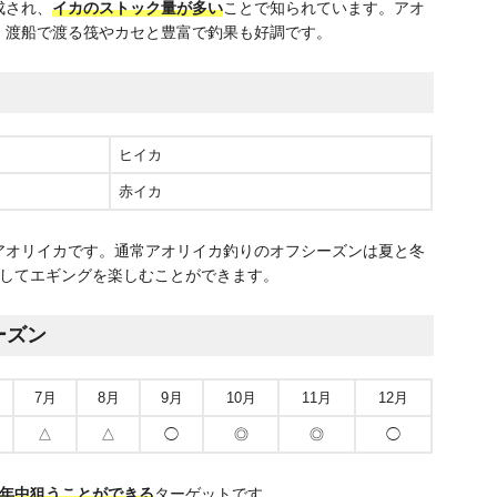
成され、
イカのストック量が多い
ことで知られています。アオ
、渡船で渡る筏やカセと豊富で釣果も好調です。
ヒイカ
赤イカ
アオリイカです。通常アオリイカ釣りのオフシーズンは夏と冬
通してエギングを楽しむことができます。
ーズン
7月
8月
9月
10月
11月
12月
△
△
◯
◎
◎
◯
1年中狙うことができる
ターゲットです。