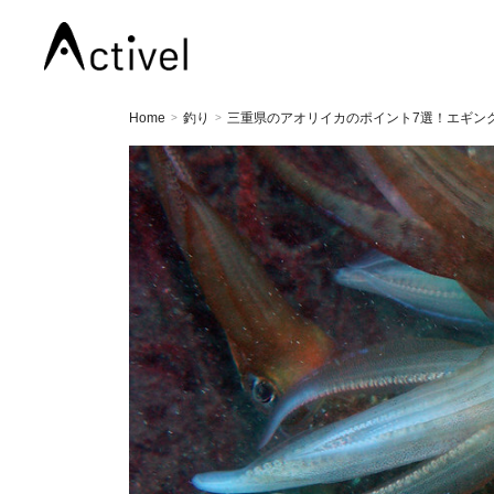
Home
釣り
三重県のアオリイカのポイント7選！エギン
>
>