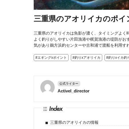
三重県のアオリイカのポイ
三重県のアオリイカは魚影が濃く、タイミングよく
よく釣りがしやすい片田漁港や梶賀漁港の堤防がお
気があり鵜方浜釣センターや古和浦で渡船を利用す
#エギングxポイント
#釣りxアオリイカ
#釣りxイカ釣
公式ライター
Activel_director
Index
三重県のアオリイカの情報