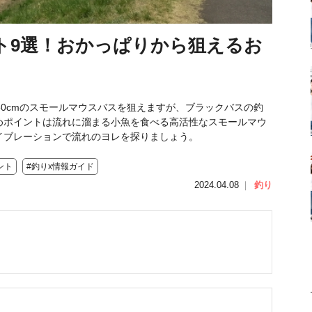
ト9選！おかっぱりから狙えるお
50cmのスモールマウスバスを狙えますが、ブラックバスの釣
めポイントは流れに溜まる小魚を食べる高活性なスモールマウ
イブレーションで流れのヨレを探りましょう。
ント
#釣りx情報ガイド
2024.04.08
｜
釣り