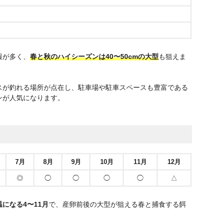
報が多く、
春と秋のハイシーズンは40〜50cmの大型
も狙えま
スが釣れる場所が点在し、駐車場や駐車スペースも豊富である
ンが人気になります。
7月
8月
9月
10月
11月
12月
◎
◯
◯
◯
◯
△
になる4〜11月
で、産卵前後の大型が狙える春と捕食する餌