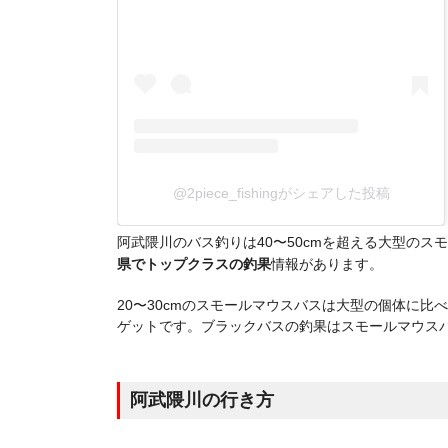
@2piece_fishingがシェアした投稿
阿武隈川のバス釣りは40〜50cmを超える大型の
県でトップクラスの釣果
情報があります。
20〜30cmのスモールマウスバスは大型の個体に
ゲットです。ブラックバスの釣果はスモールマウス
阿武隈川の行き方