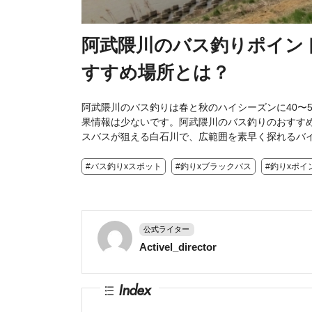
阿武隈川のバス釣りポイン
すすめ場所とは？
阿武隈川のバス釣りは春と秋のハイシーズンに40〜
果情報は少ないです。阿武隈川のバス釣りのおすす
スバスが狙える白石川で、広範囲を素早く探れるバ
#バス釣りxスポット
#釣りxブラックバス
#釣りxポイ
公式ライター
Activel_director
Index