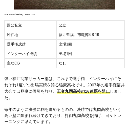
via
www.instagram.com
国公私立
公立
所在地
福井県福井市乾徳4-8-19
選手権成績
出場1回
インターハイ成績
出場1回
主なOB
なし
強い福井商業サッカー部は、これまで選手権、インターハイにそ
れぞれ1度ずつ出場実績を誇る強豪高校です。2007年の選手権福井
大会では見事に優勝を飾り、
王者丸岡高校の16連覇を阻止
​しまし
た。
毎年のように決勝に駒を進めるものの、決勝では丸岡高校という
高い壁に阻まれ続けてきており、打倒丸岡高校を掲げ、日々トレ
ーニングに励んでいます。