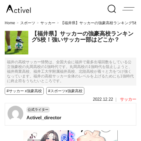
Home
スポーツ
サッカー
【福井県】サッカーの強豪高校ランキング5校
>
>
>
【福井県】サッカーの強豪高校ランキン
グ5校！強いサッカー部はどこか？
福井の高校サッカー情勢は、全国大会に福井で最多出場回数をしている公
立強豪校の丸岡高校の1強時代です。丸岡高校の1強時代を阻止しようと、
福井商業高校、福井工大学附属福井高校、北陸高校が着々と力をつけ強く
なっています。福井の高校サッカー全体のレベルを上げるためにも1強時代
に終止符をうちたいところです。
#サッカー x強豪高校
#スポーツx強豪高校
2022.12.22
｜
サッカー
公式ライター
Activel_director