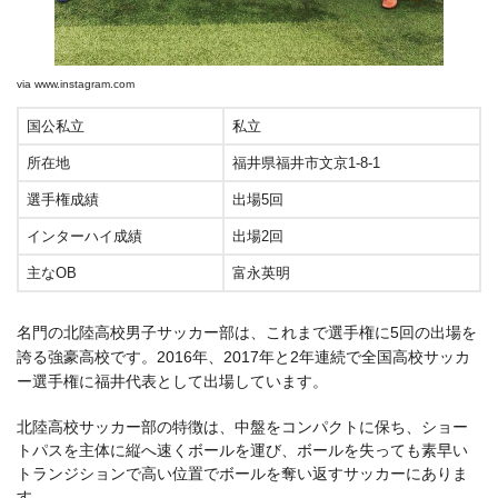
via
www.instagram.com
国公私立
私立
所在地
福井県福井市文京1-8-1
選手権成績
出場5回
インターハイ成績
出場2回
主なOB
富永英明
名門の北陸高校男子サッカー部は、これまで選手権に5回の出場を
誇る強豪高校です。2016年、2017年と2年連続で全国高校サッカ
ー選手権に福井代表として出場しています。
北陸高校サッカー部の特徴は、中盤をコンパクトに保ち、ショー
トパスを主体に縦へ速くボールを運び、ボールを失っても素早い
トランジションで高い位置でボールを奪い返すサッカーにありま
す。