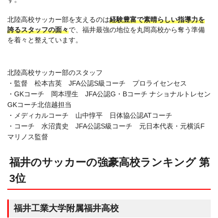
北陸高校サッカー部を支えるのは
経験豊富で素晴らしい指導力を
誇るスタッフの面々
で、福井最強の地位を丸岡高校から奪う準備
を着々と整えています。
北陸高校サッカー部のスタッフ
・監督 松本吉英 JFA公認S級コーチ プロライセンセス
・GKコーチ 岡本理生 JFA公認G・Bコーチ ナショナルトレセン
GKコーチ北信越担当
・メディカルコーチ 山中惇平 日体協公認ATコーチ
・コーチ 水沼貴史 JFA公認S級コーチ 元日本代表・元横浜F
マリノス監督
福井のサッカーの強豪高校ランキング 第
3位
福井工業大学附属福井高校