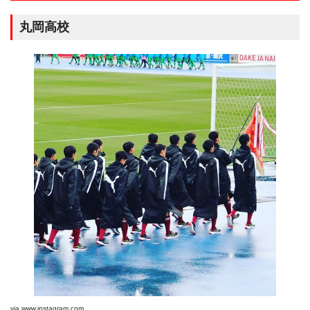
丸岡高校
via
www.instagram.com