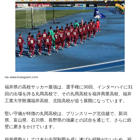
via
www.instagram.com
福井県の高校サッカー最強は、選手権に30回、インターハイに31
回の出場を誇る丸岡高校で、その丸岡高校を福井商業高校、福井
工業大学附属福井高校、北陸高校が追う展開になっています。
堅い守備が特徴の丸岡高校は、プリンスリーグ北信越で、新潟
県、富山県、石川県、長野県の強豪との試合を通じて、さらに鉄
壁に磨きをかけています。
福井県勢としては未だ全国制覇を成し遂げた経験がないため、福