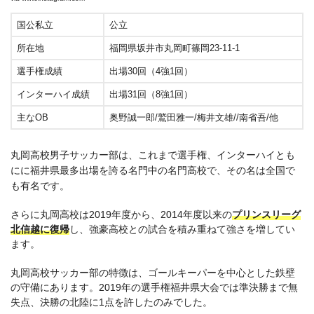
国公私立
公立
所在地
福岡県坂井市丸岡町篠岡23-11-1
選手権成績
出場30回（4強1回）
インターハイ成績
出場31回（8強1回）
主なOB
奥野誠一郎/鷲田雅一/梅井文雄//南省吾/他
丸岡高校男子サッカー部は、これまで選手権、インターハイとも
にに福井県最多出場を誇る名門中の名門高校で、その名は全国で
も有名です。
さらに丸岡高校は2019年度から、2014年度以来の
プリンスリーグ
北信越に復帰
し、強豪高校との試合を積み重ねて強さを増してい
ます。
丸岡高校サッカー部の特徴は、ゴールキーパーを中心とした鉄壁
の守備にあります。2019年の選手権福井県大会では準決勝まで無
失点、決勝の北陸に1点を許したのみでした。