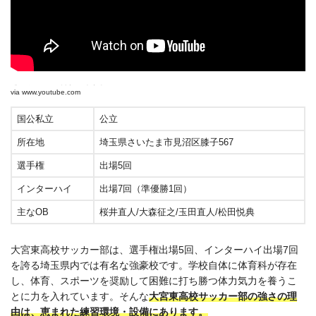
「最後の５分」川高VS大宮東
via
www.youtube.com
国公私立
公立
所在地
埼玉県さいたま市見沼区膝子567
選手権
出場5回
インターハイ
出場7回（準優勝1回）
主なOB
桜井直人/大森征之/玉田直人/松田悦典
大宮東高校サッカー部は、選手権出場5回、インターハイ出場7回
を誇る埼玉県内では有名な強豪校です。学校自体に体育科が存在
し、体育、スポーツを奨励して困難に打ち勝つ体力気力を養うこ
とに力を入れています。そんな
大宮東高校サッカー部の強さの理
由は、恵まれた練習環境・設備にあります。