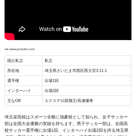
埼玉栄高校サッカー部 モチベーションビデオ「選手権に向けて」
via
www.youtube.com
国公私立
私立
所在地
埼玉県さいたま市西区西大宮3-11-1
選手権
出場1回
インターハイ
出場2回
主なOB
エクスデロ競飛王/高瀬優孝
埼玉栄高校はスポーツ全般に強豪校として知られ、女子サッカー
部は全国大会優勝の実績を持ちます。男子サッカー部は、全国高
校サッカー選手権に出場1回、インターハイ出場2回を誇る埼玉県