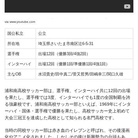
2018年度第97回高校サッカー選手権 埼玉 決勝 昌平×浦和南 ハイライト②
via
www.youtube.com
国公私立
公立
所在地
埼玉県さいたま市南区辻6-5-31
選手権
出場12回（優勝3回/4強2回）
インターハイ
出場12回（優勝1回/準優勝1回/4強1回）
主なOB
水沼貴史/田中真二/菅又哲男/田嶋幸三/関口久雄
浦和南高校サッカー部は、選手権、インターハイ共に12回の出場
を果たし、選手権では3度、インターハイでも1度の全国制覇を誇
る強豪校です。浦和南高校サッカー部といえば、1969年にインタ
ーハイ・国体・選手権で優勝を果たし、高校サッカー史上初めて
大会三冠王を達成した高校として知られる名門高校です。
当時の同校サッカー部は赤き血のイレブンと呼ばれ、その後漫画
化やアニメ化されました。しかしその後は新興勢力の台頭もあ