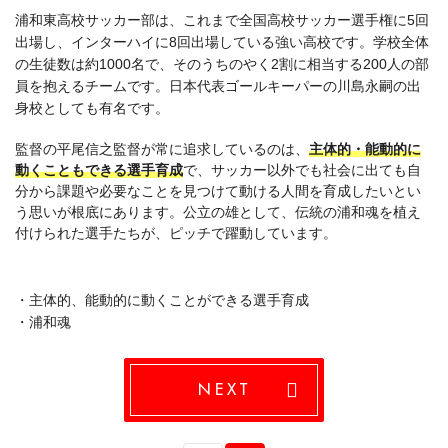
浦和東高校サッカー部は、これまで全国高校サッカー選手権に5回
出場し、インターハイに8回出場している強い高校です。学校全体
の生徒数は約1000名で、そのうちのやく2割に相当する200人の部
員を抱えるチームです。日本代表ゴールキーパーの川島永嗣の出
身校としても有名です。
監督の平尾信之監督が常に追求しているのは、
主体的・能動的に
動くこともできる選手育成
で、サッカー以外でも社会に出ても自
分から課題や必要なことを見つけて動ける人間を育成したいとい
う思いが根底にあります。公立の雄として、伝統の浦和魂を植え
付けられた選手たちが、ピッチで躍動しています。
・主体的、能動的に動くことができる選手育成
・浦和魂
NEXT