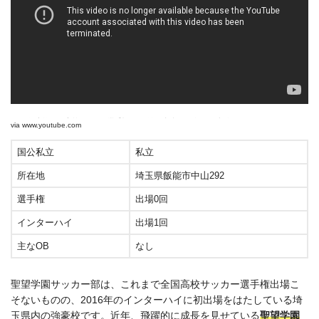
2019年度第98回高校サッカー選手権 埼玉 準々決勝 細田学園×聖望学園 ハイライト （2019
via
www.youtube.com
hosodagakuen ×seibogakuin）
国公私立
私立
所在地
埼玉県飯能市中山292
選手権
出場0回
インターハイ
出場1回
主なOB
なし
聖望学園サッカー部は、これまで全国高校サッカー選手権出場こ
そないものの、2016年のインターハイに初出場をはたしている埼
玉県内の強豪校です。近年、飛躍的に成長を見せている
聖望学園