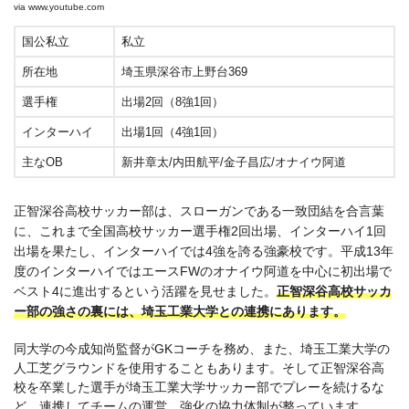
埼玉栄 VS 正智深谷 第89回全国高校サッカー 埼玉準決勝 （2010年11月）
via
www.youtube.com
国公私立
私立
所在地
埼玉県深谷市上野台369
選手権
出場2回（8強1回）
インターハイ
出場1回（4強1回）
主なOB
新井章太/内田航平/金子昌広/オナイウ阿道
正智深谷高校サッカー部は、スローガンである一致団結を合言葉
に、これまで全国高校サッカー選手権2回出場、インターハイ1回
出場を果たし、インターハイでは4強を誇る強豪校です。平成13年
度のインターハイではエースFWのオナイウ阿道を中心に初出場で
ベスト4に進出するという活躍を見せました。
正智深谷高校サッカ
ー部の強さの裏には、埼玉工業大学との連携にあります。
同大学の今成知尚監督がGKコーチを務め、また、埼玉工業大学の
人工芝グラウンドを使用することもあります。そして正智深谷高
校を卒業した選手が埼玉工業大学サッカー部でプレーを続けるな
ど、連携してチームの運営、強化の協力体制が整っています。