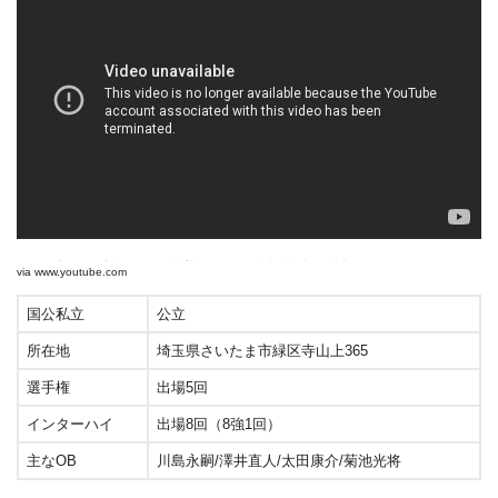
2018年度第97回高校サッカー選手権 埼玉 準々決勝 浦和東×西武文理 ハイライト
via
www.youtube.com
国公私立
公立
所在地
埼玉県さいたま市緑区寺山上365
選手権
出場5回
インターハイ
出場8回（8強1回）
主なOB
川島永嗣/澤井直人/太田康介/菊池光将