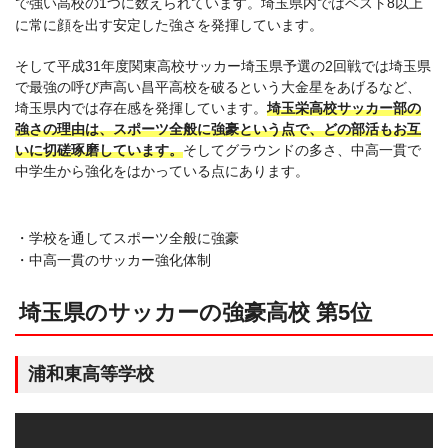
で強い高校の1つに数えられています。埼玉県内ではベスト8以上
に常に顔を出す安定した強さを発揮しています。
そして平成31年度関東高校サッカー埼玉県予選の2回戦では埼玉県
で最強の呼び声高い昌平高校を破るという大金星をあげるなど、
埼玉県内では存在感を発揮しています。
埼玉栄高校サッカー部の
強さの理由は、スポーツ全般に強豪という点で、どの部活もお互
いに切磋琢磨しています。
そしてグラウンドの多さ、中高一貫で
中学生から強化をはかっている点にあります。
・学校を通してスポーツ全般に強豪
・中高一貫のサッカー強化体制
埼玉県のサッカーの強豪高校 第5位
浦和東高等学校