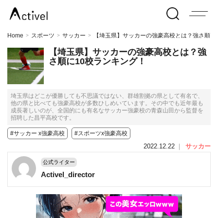
Home
スポーツ
サッカー
【埼玉県】サッカーの強豪高校とは？強さ順に
>
>
>
【埼玉県】サッカーの強豪高校とは？強
さ順に10校ランキング！
埼玉県はどこが優勝しても不思議ではない、群雄割拠の県として有名で、
他の県と比べても強豪高校が多数ひしめいています。その中でも近年最も
成長著しいのが、全国的にも有名なサッカー強豪校の青森山田から監督を
招聘した昌平高校です。
#サッカー x強豪高校
#スポーツx強豪高校
2022.12.22
｜
サッカー
公式ライター
Activel_director