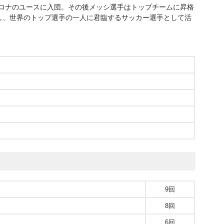
セロナのユースに入団。その後メッシ選手はトップチームに昇格
し、世界のトップ選手の一人に君臨するサッカー選手として活
9回
8回
6回