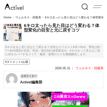
Home
ウェルネス・回復系
6キロ太ったら見た目はどう変わる？体型変化
>
>
6キロ太ったら見た目はどう変わる？体
型変化の目安と元に戻すコツ
6キロ太ると見た目はどう変わる？女性ならウエスト約6〜9cm、男性は約
7〜9cm増加が目安。性別・部位別の体型変化や、6キロ太って見えない見
た目をカバーするメイク・服装・姿勢のコツを徹底解説します。
#ダイエットxお腹
2026.05.31
｜
ウェルネス・回復系
公式ライター
Activel編集部