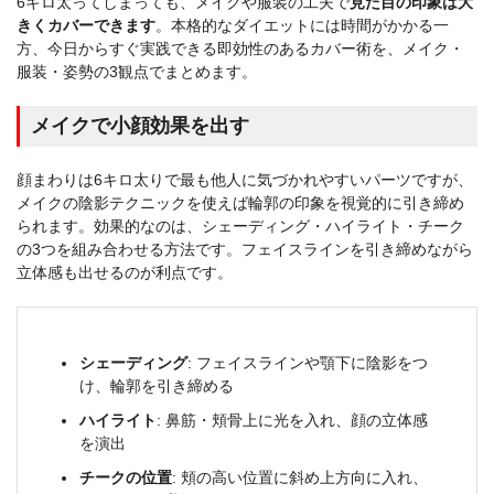
6キロ太ってしまっても、メイクや服装の工夫で
見た目の印象は大
きくカバーできます
。本格的なダイエットには時間がかかる一
方、今日からすぐ実践できる即効性のあるカバー術を、メイク・
服装・姿勢の3観点でまとめます。
メイクで小顔効果を出す
顔まわりは6キロ太りで最も他人に気づかれやすいパーツですが、
メイクの陰影テクニックを使えば輪郭の印象を視覚的に引き締め
られます。効果的なのは、シェーディング・ハイライト・チーク
の3つを組み合わせる方法です。フェイスラインを引き締めながら
立体感も出せるのが利点です。
シェーディング
: フェイスラインや顎下に陰影をつ
け、輪郭を引き締める
ハイライト
: 鼻筋・頬骨上に光を入れ、顔の立体感
を演出
チークの位置
: 頬の高い位置に斜め上方向に入れ、