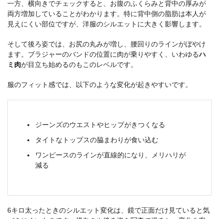
一方、横向きでチェックすると、お腹のふくらみと背中の厚みが
両方増加していることがわかります。特に背中側の脂肪は本人が
見えにくい部位ですが、洋服のシルエットに大きく影響します。
そして後ろ姿では、お尻の丸みが増し、腰回りのラインがぼやけ
ます。ブラジャーのバンドの位置に肉が乗りやすく、いわゆる
ハ
ミ肉
が目立ち始めるのもこのレベルです。
服のフィット感では、以下のような変化が起きやすいです。
ジーンズのウエストやヒップがきつくなる
タイトなトップスの脇まわりが食い込む
ワンピースのラインが直線的になり、メリハリが
減る
6キロ太ったときのシルエット変化は、鏡で正面だけ見ていると気