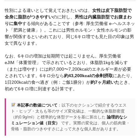
性別による違いとして覚えておきたいのは、
女性は皮下脂肪型で
全身に脂肪がつきやすい
のに対し、
男性は内臓脂肪型でお腹まわ
りに集中
する傾向があることです（参考:
厚生労働省 e-ヘルスネッ
ト「肥満と健康」
）。これには男性ホルモン・女性ホルモンの影
響が関係するといわれており、同じ6キロ増でも見た目の印象は男
女で異なります。
なお、6キロの増加は短期間では起こりません。
厚生労働省
eJIM「体重管理」
で示されているとおり、体脂肪1kgを減らす
（または増やす）には約7,000〜7,200kcalのエネルギー差が必要
とされています。6キロ分なら
約43,200kcalの余剰摂取
にあたり、
1日200kcalの食べ過ぎ（例：ご飯1膳分）が
約7ヶ月続いた
とき、
初めて6キロ増に到達する計算です。
本記事の数値について
：以下のセクションで紹介するウエス
ト・ヒップ・太もも等のサイズ変化値は、一般的な体脂肪密度
（約0.9g/ml）と標準的な体型データを基に算出した
論理的なシ
ミュレーション値（目安）
です。実際の変化は、個人の筋肉量・
骨格・脂肪のつきやすさによって大きな個人差があります。