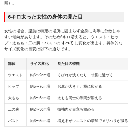
照）。
6キロ太った女性の身体の見た目
女性の場合、脂肪は特定の場所に固まらず全身に均等に分散しや
すい傾向があります。そのため6キロ増えると、ウエスト・ヒッ
プ・太もも・二の腕・バストの
すべて
に変化が出ます。具体的な
サイズ変化の目安は以下の通りです。
部位
サイズ変化
見た目の特徴
ウエスト
約6〜9cm増
くびれが浅くなり、寸胴に近づく
ヒップ
約5〜7cm増
お尻が大きく、横に広がる
太もも
約3〜5cm増
太もも同士の隙間が消える
二の腕
約2〜3cm増
振袖肉が目立ち始める
バスト
約3〜5cm増
増えるがウエストの増加でメリハリが減る