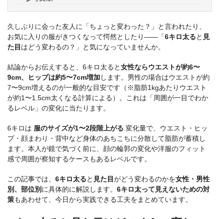
久しぶりに会った友人に「ちょっと変わった？」と言われたり、
お気に入りの服がきつくなって愕然としたり——「
6キロ太る
と
見
た目
はどう変わるの？」と気になっていませんか。
結論からお伝えすると、6キロ太ると
女性ならウエストが約6〜
9cm、ヒップは約5〜7cm増加
します。男性の場合はウエストが約
7〜9cm増えるのが一般的な目安です（※脂肪1kgあたりウエスト
が約1〜1.5cm太くなる計算による）。これは「周囲が一目でわか
るレベル」の変化に当たります。
6キロは
服のサイズが1〜2段階上がる
変化量で、ウエスト・ヒッ
プ・顔まわり・背中など身体のあちこちに分散して脂肪が蓄積し
ます。本人が鏡で気づく前に、顔の輪郭の変化や洋服のフィット
感で周囲が察知するケースもあるレベルです。
この記事では、
6キロ太る
と
見た目
がどう変わるのかを
女性・男性
別、部位別
に具体的に解説します。
6キロ太って見えないための対
策
もあわせて、今日から実践できる工夫をまとめています。