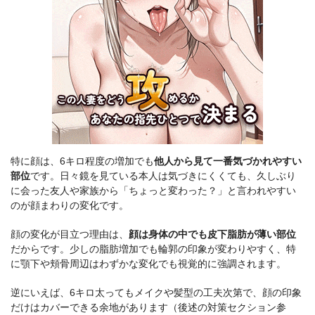
特に顔は、6キロ程度の増加でも
他人から見て一番気づかれやすい
部位
です。日々鏡を見ている本人は気づきにくくても、久しぶり
に会った友人や家族から「ちょっと変わった？」と言われやすい
のが顔まわりの変化です。
顔の変化が目立つ理由は、
顔は身体の中でも皮下脂肪が薄い部位
だからです。少しの脂肪増加でも輪郭の印象が変わりやすく、特
に顎下や頬骨周辺はわずかな変化でも視覚的に強調されます。
逆にいえば、6キロ太ってもメイクや髪型の工夫次第で、顔の印象
だけはカバーできる余地があります（後述の対策セクション参