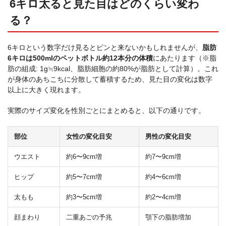
6キロ太ると見た目はどのくらい変わ
る？
6キロという数字だけ見るとピンと来ないかもしれませんが、
脂肪
6キロは500mlのペットボトル約12本分の体積
にあたります（※脂
肪の組成: 1g≒9kcal、脂肪細胞の約80%が脂肪として計算）。これ
が身体のあちこちに分散して蓄積するため、見た目の変化は数字
以上に大きく現れます。
実際のサイズ変化を性別ごとにまとめると、以下の通りです。
部位
女性の変化目安
男性の変化目安
ウエスト
約6〜9cm増
約7〜9cm増
ヒップ
約5〜7cm増
約4〜6cm増
太もも
約3〜5cm増
約2〜4cm増
顔まわり
二重あごの予兆
顎下の脂肪増加