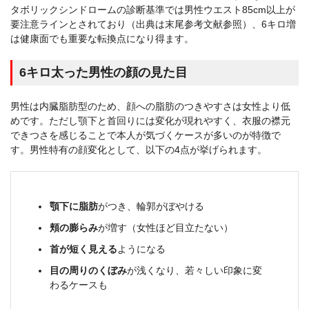
タボリックシンドロームの診断基準では男性ウエスト85cm以上が
要注意ラインとされており（出典は末尾参考文献参照）、6キロ増
は健康面でも重要な転換点になり得ます。
6キロ太った男性の顔の見た目
男性は内臓脂肪型のため、顔への脂肪のつきやすさは女性より低
めです。ただし顎下と首回りには変化が現れやすく、衣服の襟元
できつさを感じることで本人が気づくケースが多いのが特徴で
す。男性特有の顔変化として、以下の4点が挙げられます。
顎下に脂肪
がつき、輪郭がぼやける
頬の膨らみ
が増す（女性ほど目立たない）
首が短く見える
ようになる
目の周りのくぼみ
が浅くなり、若々しい印象に変
わるケースも