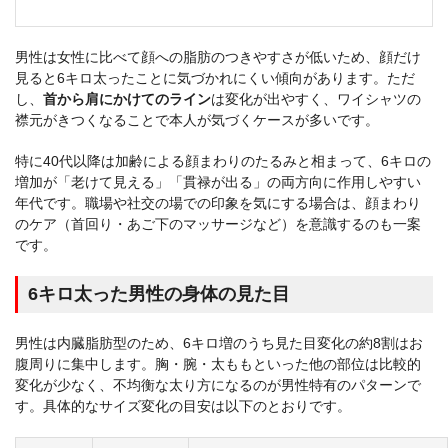
男性は女性に比べて顔への脂肪のつきやすさが低いため、顔だけ
見ると6キロ太ったことに気づかれにくい傾向があります。ただ
し、
首から肩にかけてのライン
は変化が出やすく、ワイシャツの
襟元がきつくなることで本人が気づくケースが多いです。
特に40代以降は加齢による顔まわりのたるみと相まって、6キロの
増加が「老けて見える」「貫禄が出る」の両方向に作用しやすい
年代です。職場や社交の場での印象を気にする場合は、顔まわり
のケア（首回り・あご下のマッサージなど）を意識するのも一案
です。
6キロ太った男性の身体の見た目
男性は内臓脂肪型のため、6キロ増のうち見た目変化の約8割はお
腹周りに集中します。胸・腕・太ももといった他の部位は比較的
変化が少なく、不均衡な太り方になるのが男性特有のパターンで
す。具体的なサイズ変化の目安は以下のとおりです。