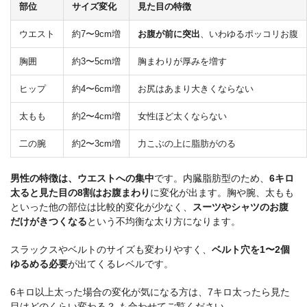
部位
サイズ変化
見た目の特徴
ウエスト
約7〜9cm増
お腹が前に突出
、いわゆるポッコリお腹
胸囲
約3〜5cm増
胸まわりが厚みを増す
ヒップ
約4〜6cm増
お尻はあまり大きくならない
太もも
約2〜4cm増
女性ほど太くならない
二の腕
約2〜3cm増
力こぶの上に脂肪がのる
男性の特徴は、ウエストへの集中
です。内臓脂肪型のため、
6キロ
太ると見た目の8割はお腹まわり
に変化が出ます。胸や腕、太もも
といった他の部位は比較的変化が少なく、
スーツやシャツのお腹
だけがきつくなる
という不均衡な太り方になります。
スラックスやベルトのサイズも変わりやすく、
ベルト穴を1〜2個
ゆるめる必要
が出てくるレベルです。
6キロ以上太った場合の変化が気になる方は、
7キロ太ったら見た
目はどのくらい変わる？
も合わせてご覧ください。