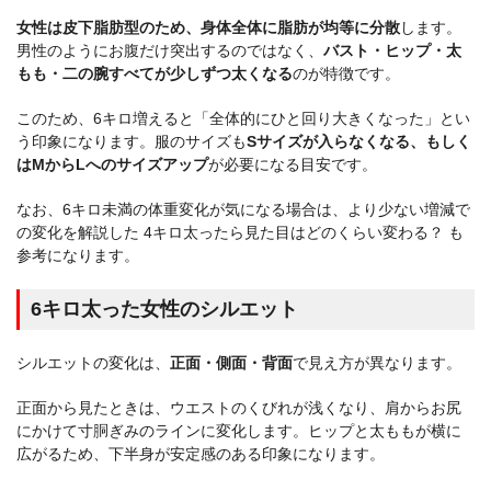
女性は皮下脂肪型のため、身体全体に脂肪が均等に分散
します。
男性のようにお腹だけ突出するのではなく、
バスト・ヒップ・太
もも・二の腕すべてが少しずつ太くなる
のが特徴です。
このため、6キロ増えると「全体的にひと回り大きくなった」とい
う印象になります。服のサイズも
Sサイズが入らなくなる、もしく
はMからLへのサイズアップ
が必要になる目安です。
なお、6キロ未満の体重変化が気になる場合は、より少ない増減で
の変化を解説した
4キロ太ったら見た目はどのくらい変わる？
も
参考になります。
6キロ太った女性のシルエット
シルエットの変化は、
正面・側面・背面
で見え方が異なります。
正面から見たときは、ウエストのくびれが浅くなり、肩からお尻
にかけて寸胴ぎみのラインに変化します。ヒップと太ももが横に
広がるため、下半身が安定感のある印象になります。