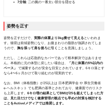
7分袖
: 二の腕の一番太い部分を隠せる
姿勢を正す
姿勢を正すだけで、
実際の体重より3kg痩せて見える
といわれま
す。猫背は前傾姿勢になり、お腹まわりの脂肪が強調されてしま
うので、
胸を張って肩を後ろに引く
ことを意識しましょう。
ただし、これらは応急的なカバーであって根本解決ではありませ
ん。本格的に元の体型に戻したい場合は、
「月に体重の5%以内の
ペース」
で減量するのが安全な目安とされています。6キロ落とす
なら4〜6ヶ月かけて取り組むのが現実的です。
なお、BMI（体格指数）が25以上は
日本肥満学会
や
厚生労働省
e-ヘルスネット
でも肥満の基準とされており、健康面でのリスク
も上昇します。
6キロ増の結果としてBMIが25を超えてしまった方
は、見た目だけでなく健康管理の観点でも早めの対策を検討する
ことをActivelメディアでは推奨します。