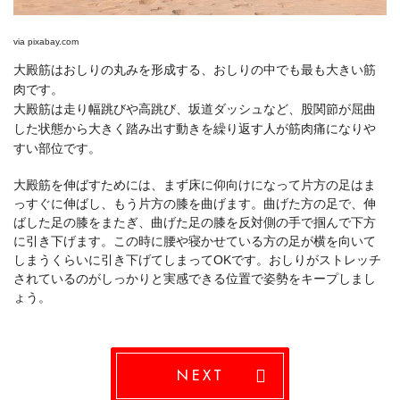
via
pixabay.com
大殿筋はおしりの丸みを形成する、おしりの中でも最も大きい筋
肉です。
大殿筋は走り幅跳びや高跳び、坂道ダッシュなど、股関節が屈曲
した状態から大きく踏み出す動きを繰り返す人が筋肉痛になりや
すい部位です。
大殿筋を伸ばすためには、まず床に仰向けになって片方の足はま
っすぐに伸ばし、もう片方の膝を曲げます。曲げた方の足で、伸
ばした足の膝をまたぎ、曲げた足の膝を反対側の手で掴んで下方
に引き下げます。この時に腰や寝かせている方の足が横を向いて
しまうくらいに引き下げてしまってOKです。おしりがストレッチ
されているのがしっかりと実感できる位置で姿勢をキープしまし
ょう。
NEXT