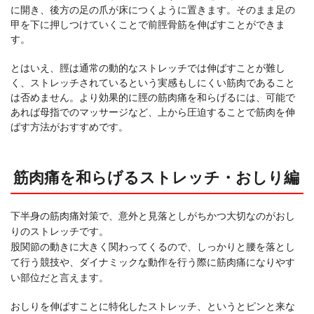
に開き、後方の足の爪が床につくように置きます。そのまま足の
甲を下に押しつけていくことで前脛骨筋を伸ばすことができま
す。
とはいえ、脛は通常の動的なストレッチでは伸ばすことが難し
く、ストレッチされているという実感もしにくい筋肉であること
は否めません。より効果的に脛の筋肉痛を和らげるには、可能で
あれば母指でのマッサージなど、上から圧迫することで筋肉を伸
ばす方法がおすすめです。
筋肉痛を和らげるストレッチ・おしり編
下半身の筋肉痛対策で、意外と見落としがちかつ大切なのがおし
りのストレッチです。
股関節の動きに大きく関わってくるので、しっかりと腰を落とし
て行う競技や、ダイナミックな動作を行う際に筋肉痛になりやす
い部位だと言えます。
おしりを伸ばすことに特化したストレッチ、というとピンと来な