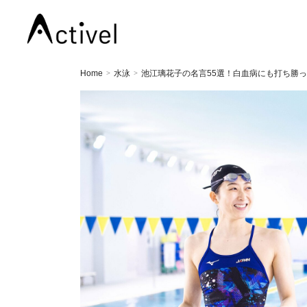
Home
水泳
池江璃花子の名言55選！白血病にも打ち勝
>
>