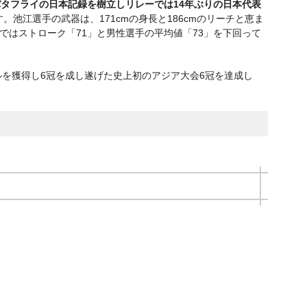
mバタフライの日本記録を樹立しリレーでは14年ぶりの日本代表
す。池江選手の武器は、171cmの身長と186cmのリーチと恵ま
ではストローク「71」と男性選手の平均値「73」を下回って
ルを獲得し6冠を成し遂げた史上初のアジア大会6冠を達成し