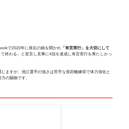
ookで2020年に座右の銘を聞かれ
「有言実行」を大切にして
冠して終わる」と宣言し見事に4冠を達成し有言実行を果たしかっ
感じますが、池江選手の強さは苦手な長距離練習で体力強化と
努力の賜物です。