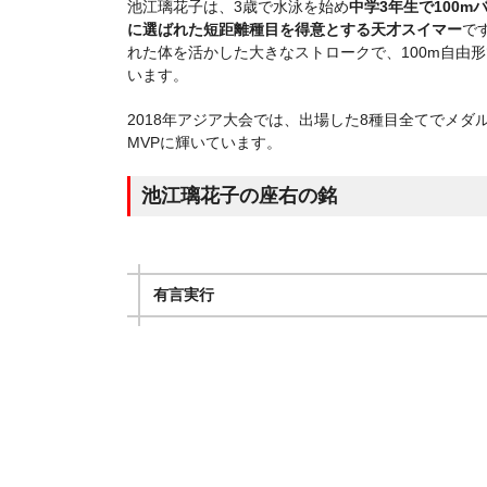
池江璃花子は、3歳で水泳を始め
中学3年生で100
に選ばれた短距離種目を得意とする天才スイマー
で
れた体を活かした大きなストロークで、100m自由形
います。
2018年アジア大会では、出場した8種目全てでメダ
MVPに輝いています。
池江璃花子の座右の銘
有言実行