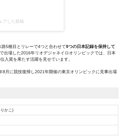
o)がシェアした投稿
路5種目とリレーで4つと合わせて
9つの日本記録を保持して
で出場した2016年リオデジャネイロオリンピックでは、日本
で5位入賞を果たす活躍を見せています。
20年8月に競技復帰し2021年開催の東京オリンピックに見事出場
りかこ)