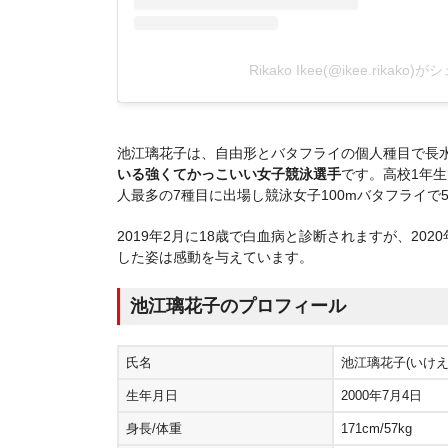
Rikako Ikee(@ikee.rikak
池江璃花子は、自由形とバタフライの個人種目で長水
いる強くてかっこいい女子競泳選手
です。高校1年生
人最多の7種目に出場し競泳女子100mバタフライ
2019年2月に18歳で白血病と診断されますが、20
した姿は感動を与えています。
池江璃花子のプロフィール
氏名
池江璃花子(いけえ
生年月日
2000年7月4日
身長/体重
171cm/57kg