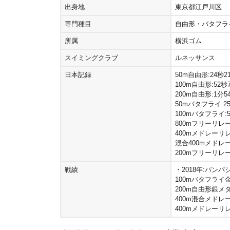
出身地
東京都江戸川区
専門種目
自由形・バタフラ
所属
横浜ゴム
スイミングクラブ
ルネッサンス
日本記録
50m自由形:24秒21
100m自由形:52秒79
200m自由形:1分54
50mバタフライ:25秒
100mバタフライ:56
800mフリーリレー:
400mメドレーリレー
混合400mメドレーリ
200mフリーリレー:
戦績
・2018年:パン
100mバタフライ
200m自由形銀メ
400m混合メドレ
400mメドレーリ