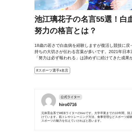
池江璃花子の名言55選！
努力の格言とは？
18歳の若さで白血病を経験しますが復活し競技に戻
持ちの大切さが伝わる言葉が多いです。2021年日
「努力は必ず報われる」は諦めずに続けてきた成果
#スポーツ選手x名言
公式ライター
hiro0716
元体育会系でWEBライターのhiroです。大学卒業までの10年間
けています。筋トレやトレーニング方法、食事管理などスポーツ経
スポーツの魅力を伝えていければと思います。