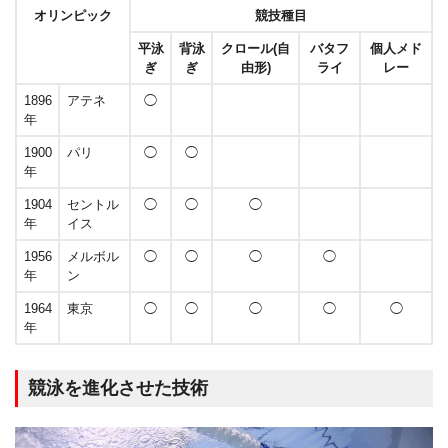
オリンピック
競技種目
平泳
背泳
クロール(自
バタフ
個人メド
ぎ
ぎ
由形)
ライ
レー
1896
アテネ
◯
年
1900
パリ
◯
◯
年
1904
セントル
◯
◯
◯
年
イス
1956
メルボル
◯
◯
◯
◯
年
ン
1964
東京
◯
◯
◯
◯
◯
年
競泳を進化させた技術