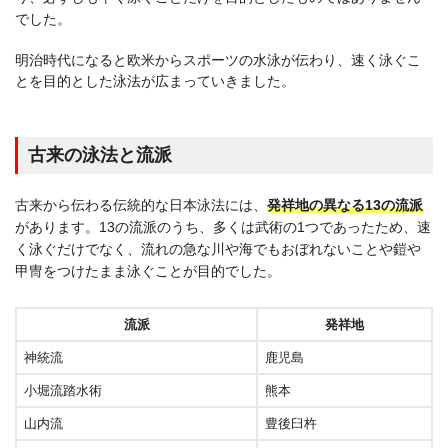
でした。
明治時代になると欧米からスポーツの水泳が伝わり、速く泳ぐこ
とを目的とした泳法が広まっていきました。
古来の泳法と流派
古来から伝わる伝統的な日本泳法には、
発祥地の異なる13の流派
があります。13の流派のうち、多くは武術の1つであったため、速
く泳ぐだけでなく、流れの急な川や海でもおぼれないことや鎧や
甲冑をつけたまま泳ぐことが目的でした。
流派
発祥地
神統流
鹿児島
小堀流踏水術
熊本
山内流
豊後臼杵