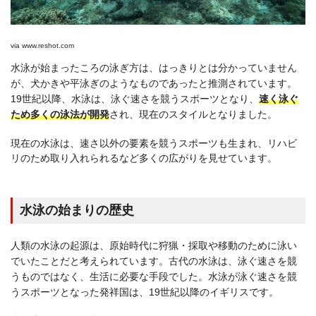
via
www.reshot.com
水泳が始まったころの泳ぎ方は、はっきりとは分かっていません
が、犬かきや平泳ぎのようなものであったと推測されています。
19世紀以降、水泳は、泳ぐ速さを競うスポーツとなり、
速く泳ぐ
ため多くの泳法が開発
され、現在のスタイルとなりました。
現在の水泳は、速さ以外の要素を競うスポーツも生まれ、リハビ
リのため取り入れられるなど多くの広がりを見せています。
水泳の始まりの歴史
人類の水泳の起源は、原始時代に狩猟・採取や移動のために泳い
でいたことだと考えられています。古代の水泳は、泳ぐ速さを競
うものではなく、生活に必要な手段でした。水泳が泳ぐ速さを競
うスポーツとなった発祥国は、19世紀以降のイギリスです。