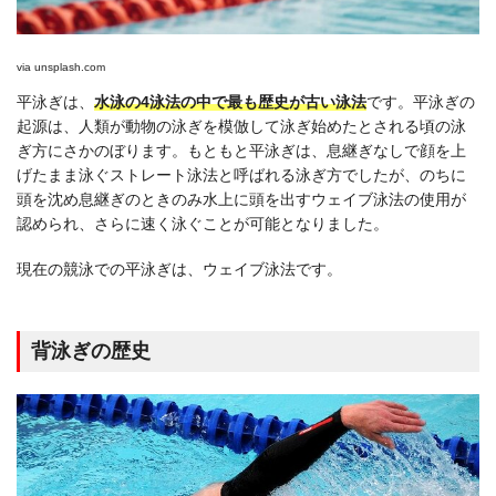
via
unsplash.com
平泳ぎは、
水泳の4泳法の中で最も歴史が古い泳法
です。平泳ぎの
起源は、人類が動物の泳ぎを模倣して泳ぎ始めたとされる頃の泳
ぎ方にさかのぼります。もともと平泳ぎは、息継ぎなしで顔を上
げたまま泳ぐストレート泳法と呼ばれる泳ぎ方でしたが、のちに
頭を沈め息継ぎのときのみ水上に頭を出すウェイブ泳法の使用が
認められ、さらに速く泳ぐことが可能となりました。
現在の競泳での平泳ぎは、ウェイブ泳法です。
背泳ぎの歴史