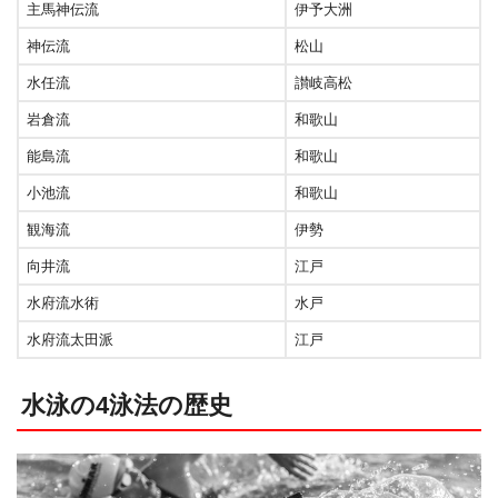
主馬神伝流
伊予大洲
神伝流
松山
水任流
讃岐高松
岩倉流
和歌山
能島流
和歌山
小池流
和歌山
観海流
伊勢
向井流
江戸
水府流水術
水戸
水府流太田派
江戸
水泳の4泳法の歴史