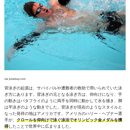
via
pixabay.com
背泳ぎの起源は、サバイバルや遭難者の救助で用いられていた泳
ぎ方にあります。背泳ぎの元となる泳ぎ方は、仰向けになり、手
の動きはバタフライのように両手を同時に動かして水を掻き、脚
は平泳ぎのような動きでした。背泳ぎが現在のようなスタイルと
なった発祥の地はアメリカです。アメリカのハリー・ヘブナー選
手が、
クロールを仰向けで泳ぐ泳法でオリンピック金メダルを獲
得
したことで世界中に広まりました。