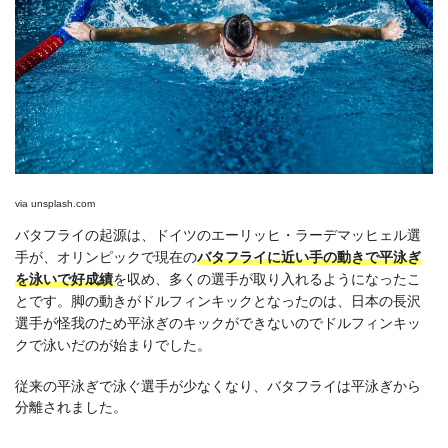
via
unsplash.com
バタフライの起源は、ドイツのエーリッヒ・ラーデマッヒェル選
手が、オリンピックで現在の
バタフライに近い手の動きで平泳ぎ
を泳いで好成績
を収め、多くの選手が取り入れるようになったこ
とです。脚の動きがドルフィンキックとなったのは、日本の長沢
選手が怪我のため平泳ぎのキックができないのでドルフィンキッ
クで泳いだのが始まりでした。
従来の平泳ぎで泳ぐ選手が少なくなり、バタフライは平泳ぎから
分離されました。