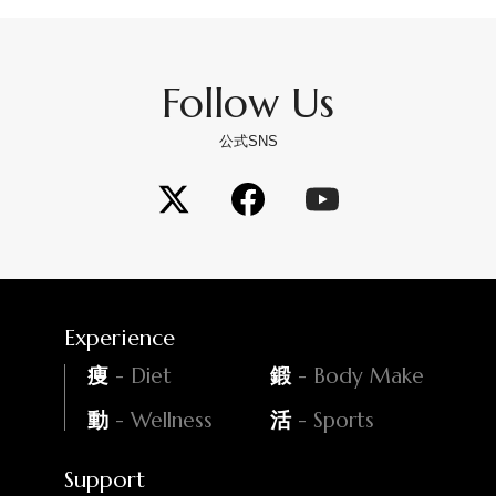
Follow Us
公式SNS
Experience
- Diet
- Body Make
痩
鍛
- Wellness
- Sports
動
活
Support