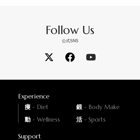
Follow Us
公式SNS
Experience
- Diet
- Body Make
痩
鍛
- Wellness
- Sports
動
活
Support