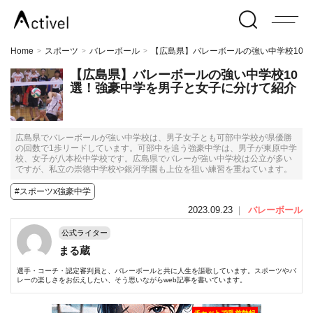
Home
スポーツ
バレーボール
【広島県】バレーボールの強い中学校10
>
>
>
【広島県】バレーボールの強い中学校10
選！強豪中学を男子と女子に分けて紹介
広島県でバレーボールが強い中学校は、男子女子とも可部中学校が県優勝
の回数で1歩リードしています。可部中を追う強豪中学は、男子が東原中学
校、女子が八本松中学校です。広島県でバレーが強い中学校は公立が多い
ですが、私立の崇徳中学校や銀河学園も上位を狙い練習を重ねています。
#スポーツx強豪中学
2023.09.23
｜
バレーボール
公式ライター
まる蔵
選手・コーチ・認定審判員と、バレーボールと共に人生を謳歌しています。スポーツやバ
レーの楽しさをお伝えしたい、そう思いながらweb記事を書いています。