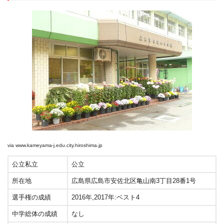
via
www.kameyama-j.edu.city.hiroshima.jp
公立私立
公立
所在地
広島県広島市安佐北区亀山南3丁目28番1号
選手権の成績
2016年,2017年:ベスト4
中学総体の成績
なし