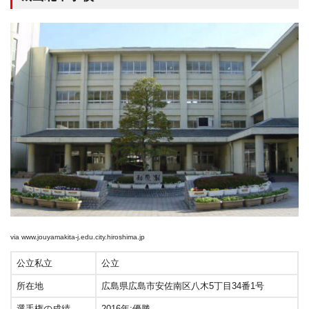
via
www.jouyamakita-j.edu.city.hiroshima.jp
公立私立
公立
所在地
広島県広島市安佐南区八木5丁目34番1号
選手権の成績
2016年:優勝