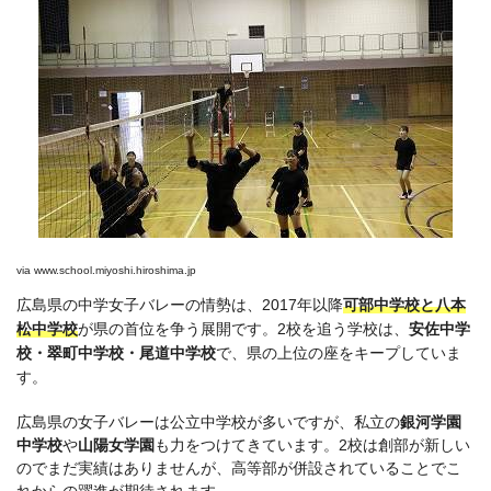
via
www.school.miyoshi.hiroshima.jp
広島県の中学女子バレーの情勢は、2017年以降
可部中学校と八本
松中学校
が県の首位を争う展開です。2校を追う学校は、
安佐中学
校・翠町中学校・尾道中学校
で、県の上位の座をキープしていま
す。
広島県の女子バレーは公立中学校が多いですが、私立の
銀河学園
中学校
や
山陽女学園
も力をつけてきています。2校は創部が新しい
のでまだ実績はありませんが、高等部が併設されていることでこ
れからの躍進が期待されます。