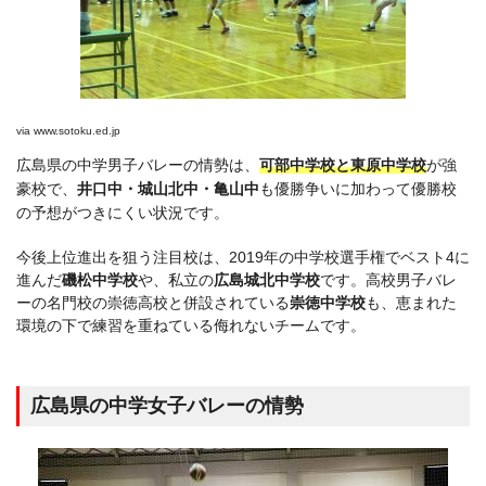
via
www.sotoku.ed.jp
広島県の中学男子バレーの情勢は、
可部中学校と東原中学校
が強
豪校で、
井口中・城山北中・亀山中
も優勝争いに加わって優勝校
の予想がつきにくい状況です。
今後上位進出を狙う注目校は、2019年の中学校選手権でベスト4に
進んだ
磯松中学校
や、私立の
広島城北中学校
です。高校男子バレ
ーの名門校の崇徳高校と併設されている
崇徳中学校
も、恵まれた
環境の下で練習を重ねている侮れないチームです。
広島県の中学女子バレーの情勢