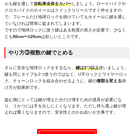
ルも鍵を通して
自転車全体をカバー
しましょう。ロードバイクや
クロスバイクのホイールはクイックリリースですぐ外せますの
で、フレームだけ地球ロックを掛けていてもホイールに鍵を通し
ていなければ簡単に盗まれてしまいます。
ですので地球ロックに使う鍵はある程度の長さが必要で、少なく
とも
80cm〜120cm
は欲しいところです。
やり方③複数の鍵でとめる
さらに安全な地球ロックをするなら、
鍵は2つ以上
使いましょう。
鍵も同じタイプを2つ使うのではなく、U字ロックとワイヤーロッ
ク、チェーンロックを組み合わせるように、鍵の
種類を変える
掛
け方が効果的です。
盗む側にとっては鍵が増えた分だけ壊すための道具が必要にな
り、うかつには手を出しにくくなります。ただし持ち運ぶ鍵が増
えれば重くなりますので、安全性とのかね合いが大事です。