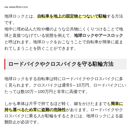
via
www.flickr.com
地球ロックとは、
自転車を地上の固定物とつないで駐輪
する
​方法
です。
地中に埋め込んだ柱や柵のような公共物にくくりつけることで地
球と直接つなげている状態を例えて、
地球ロックやアースロック
と呼ばれ
ます。地球ロックをおこなうことで自転車が簡単に盗ま
れてしまうことを防ぐことができます。
ロードバイクやクロスバイクを守る駐輪方法
地球ロックをする自転車は特にロードバイクやクロスバイクに多
く見られます。クロスバイクは通常5～10万円、ロードバイクにい
たっては数10万～100万円と非常に高価です。
しかも車体は片手で持てるほど軽く、鍵をかけたままでも
簡単に
持ち運べるため常に盗難の危険性
があります。ロードバイクやク
ロスバイクに乗る人が駐輪をするときには、地球ロックによる盗
難防止が必須です。