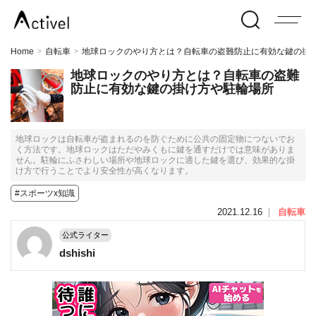
Home
自転車
地球ロックのやり方とは？自転車の盗難防止に有効な鍵の掛
>
>
地球ロックのやり方とは？自転車の盗難
防止に有効な鍵の掛け方や駐輪場所
地球ロックは自転車が盗まれるのを防ぐために公共の固定物につないでお
く方法です。地球ロックはただやみくもに鍵を通すだけでは意味がありま
せん。駐輪にふさわしい場所や地球ロックに適した鍵を選び、効果的な掛
け方で行うことでより安全性が高くなります。
#スポーツx知識
2021.12.16
｜
自転車
公式ライター
dshishi