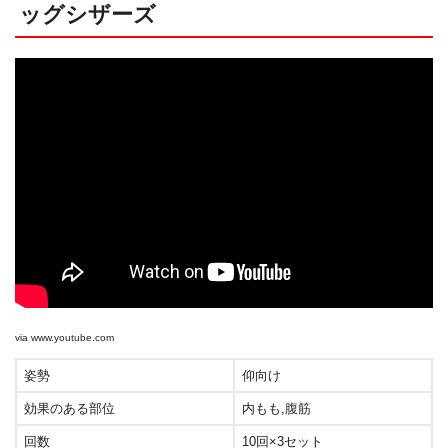
ッグシザーズ
via
www.youtube.com
姿勢
仰向け
効果のある部位
内もも,腹筋
回数
10回×3セット