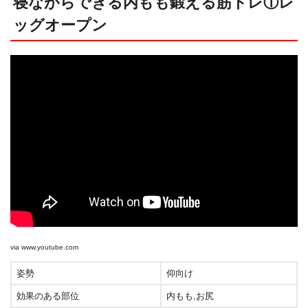
寝ながらできる内もも鍛える筋トレ①レ
ッグオープン
via
www.youtube.com
姿勢
仰向け
効果のある部位
内もも,お尻