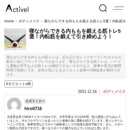
Home
ボディメイク
寝ながらできる内ももを鍛える筋トレ5選！内転筋を
>
>
寝ながらできる内ももを鍛える筋トレ5
選！内転筋を鍛えて引き締めよう！
寝ながらできる内ももの筋トレは、足を広げるレッグオープンやカエルの
動きに似たフロッグプレスがあります。寝ながらできる筋トレは、ハード
な運動が苦手な人や筋トレが継続できないズボラな人、家事や育児の隙間
時間で気軽にでき、女性が気になるダイエット効果やO脚改善が期待でき
ます。
#ダイエットx脚
2021.12.16
｜
ボディメイク
公式ライター
hiro0716
元体育会系でWEBライターのhiroです。大学卒業までの10年間、陸上競技に打ち込んで
いました。今もフルマラソンを走ったりと健康の為に運動を続けています。筋トレやトレ
ーニング方法、食事管理などスポーツ経験者としての知識も提供可能です。また、スポー
ツ観戦も大好きですので、様々なスポーツの魅力を伝えていければと思います。