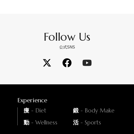
Follow Us
公式SNS
Experience
- Diet
- Body Make
痩
鍛
- Wellness
- Sports
動
活