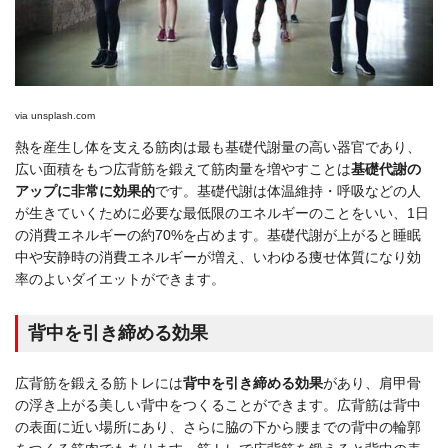
via
unsplash.com
熱を産生し体を支える筋肉は最も基礎代謝量の高い器官であり、
広い面積をもつ広背筋を鍛えて筋肉量を増やすことは
基礎代謝の
アップに非常に効果的
です。基礎代謝は体温維持・呼吸などの人
が生きていくために必要な最低限のエネルギーのことをいい、1日
の消費エネルギーの約70%を占めます。基礎代謝が上がると睡眠
中や安静時の消費エネルギーが増え、いわゆる痩せ体質になり効
率のよいダイエットができます。
背中を引き締める効果
広背筋を鍛える筋トレには
背中を引き締める効果
があり、肩甲骨
の浮き上がる美しい背中をつくることができます。広背筋は背中
の表面に近い場所にあり、さらに脇の下から腰までの背中の輪郭