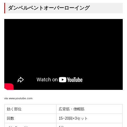
ダンベルベントオーバーローイング
via
www.youtube.com
効く部位
広背筋・僧帽筋
回数
15~20回×3セット