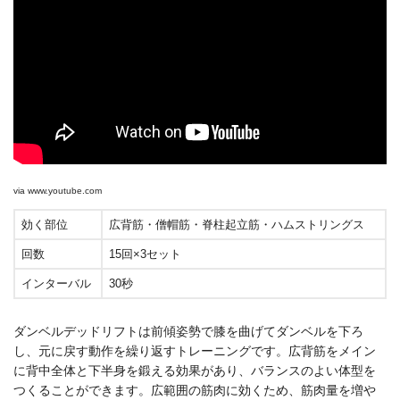
via
www.youtube.com
効く部位
広背筋・僧帽筋・脊柱起立筋・ハムストリングス
回数
15回×3セット
インターバル
30秒
ダンベルデッドリフトは前傾姿勢で膝を曲げてダンベルを下ろ
し、元に戻す動作を繰り返すトレーニングです。広背筋をメイン
に背中全体と下半身を鍛える効果があり、バランスのよい体型を
つくることができます。広範囲の筋肉に効くため、筋肉量を増や