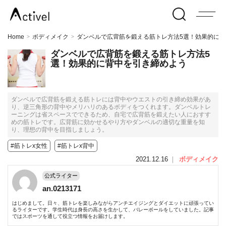
Home
ボディメイク
ダンベルで広背筋を鍛える筋トレ方法5選！効果的に
>
>
ダンベルで広背筋を鍛える筋トレ方法5
選！効果的に背中を引き締めよう
ダンベルで広背筋を鍛える筋トレには背中やウエストの引き締め効果があ
り、逆三角形の背中やメリハリのあるボディをつくれます。ダンベルトレ
ーニングは省スペースでできるため、自宅で広背筋を鍛えたい人におすす
めの筋トレです。広背筋に効かせるやり方やダンベルの適切な重量を知
り、理想の背中を目指しましょう。
#筋トレx女性
#筋トレx背中
2021.12.16
｜
ボディメイク
公式ライター
an.0213171
はじめまして。日々、筋トレを楽しみながらアンチエイジングとダイエットに頑張ってい
るライターです。学生時代は身長の高さを生かして、バレーボールをしていました。記事
ではスポーツを通して役立つ情報をお届けします。