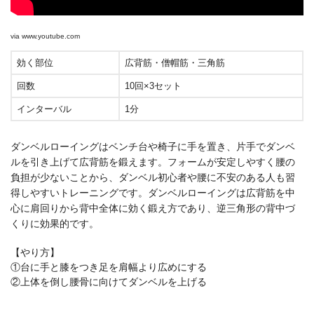
via
www.youtube.com
効く部位
広背筋・僧帽筋・三角筋
回数
10回×3セット
インターバル
1分
ダンベルローイングはベンチ台や椅子に手を置き、片手でダンベ
ルを引き上げて広背筋を鍛えます。フォームが安定しやすく腰の
負担が少ないことから、ダンベル初心者や腰に不安のある人も習
得しやすいトレーニングです。ダンベルローイングは広背筋を中
心に肩回りから背中全体に効く鍛え方であり、逆三角形の背中づ
くりに効果的です。
【やり方】
①台に手と膝をつき足を肩幅より広めにする
②上体を倒し腰骨に向けてダンベルを上げる