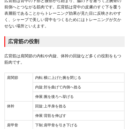
広背筋は背中の下部と腰部から始まり、脇の下を通って上腕骨の
前側へとつながる筋肉です。広背筋は背中の皮膚のすぐ下を覆う
表層筋であることからトレーニング効果が見た目に反映されやす
く、シャープで美しい背中をつくるためにはトレーニングが欠か
せない場所といえます。
広背筋の役割
広背筋は肩関節の内転や内旋、体幹の回旋など多くの役割をもつ
筋肉です。
肩関節
内転:横に上げた腕を閉じる
内旋:肘を曲げて内側へ捻る
伸展:腕を後ろへ挙げる
体幹
回旋:上半身を捻る
伸展:背筋を伸ばす
肩甲骨
下制:肩甲骨を引き下げる