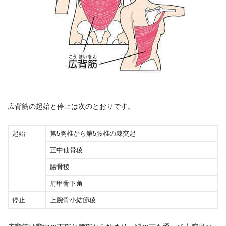
広背筋の起始と停止は次のとおりです。
起始
第5胸椎から第5腰椎の棘突起
正中仙骨稜
腸骨稜
肩甲骨下角
停止
上腕骨小結節稜