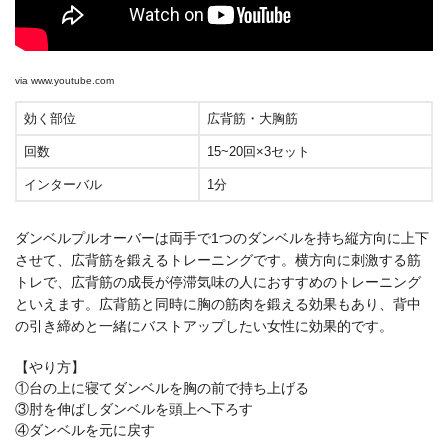
via
www.youtube.com
効く部位
広背筋・大胸筋
回数
15~20回×3セット
インターバル
1分
ダンベルプルオーバーは両手で1つのダンベルを持ち縦方向に上下
させて、広背筋を鍛えるトレーニングです。横方向に刺激する筋
トレで、広背筋の成長が停滞気味の人におすすめのトレーニング
といえます。広背筋と同時に胸の筋肉を鍛える効果もあり、背中
の引き締めと一緒にバストアップしたい女性に効果的です。
【やり方】
①台の上に寝てダンベルを胸の前で持ち上げる
③肘を伸ばしダンベルを頭上へ下ろす
④ダンベルを元に戻す