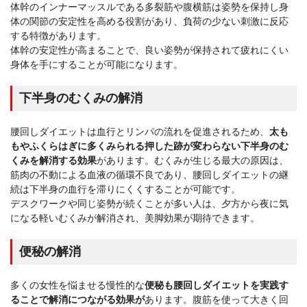
体幹のインナーマッスルである多裂筋や腹横筋は姿勢を保持し身
体の関節の安定性を高める役割があり、負荷の少ない刺激に反応
する特徴があります。
体幹の安定性が高まることで、良い姿勢が保持されて疲れにくい
身体を手にすることが可能になります。
下半身のむくみの解消
腰回しダイエットは血行とリンパの流れを促進されるため、
太も
もやふくらはぎに多くみられる押した跡が変わらない下半身のむ
くみを解消する効果
があります。むくみが生じる最大の原因は、
筋肉の不動による血液の循環不良であり、腰回しダイエットの継
続は下半身の血行を滞りにくくすることが可能です。
デスクワークや同じ姿勢が続くことが多い人は、夕方から夜に気
になる軽いむくみが解消され、美脚効果が期待できます。
便秘の解消
多くの女性を悩ませる慢性的な
便秘も腰回しダイエットを実践す
ることで解消につながる効果が
あります。腹筋を使って大きく回