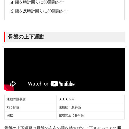
腰を時計回りに30回動かす
腰を反時計回りに30回動かす
骨盤の上下運動
運動の難易度
★★★☆☆
効く部位
腹横筋・腹斜筋
回数
左右交互に各10回
骨盤の上下運動は骨盤の左右の端を持ちげて上下させることで
腰