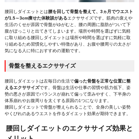
腰回しダイエットとは
腰を回して骨盤を整えて、3ヵ月でウエスト
が1.5～3cm痩せた体験談がある
エクササイズです。筋肉の衰えや
生活のくせが原因で骨盤がゆがむと、腰の周囲に脂肪がついて下
腹がぽっこりと出てきてしまいます。場所や時間を選ばずに気軽
に取り組める腰回しダイエットは場所や時間を選ばすに気軽に取
り組めるため習慣化しやすい特徴があり、お腹や腰周りの太さが
気になる人に特におすすめの運動です。
骨盤を整えるエクササイズ
腰回しダイエットは左毎日の生活で
偏った骨盤を正常な位置に整
えるエクササイズ
です。骨盤は生活や仕事の習慣や筋力低下、姿
勢の悪さが原因でバランスが崩れて偏って歪みやすく、下半身の
体系崩れやお腹周りを太くする原因の1つになります。
腰回しダイエットで骨盤が整えられることで、全身の美しい姿勢
やくびれのあるウエストを作るダイエット効果が期待できます。
腰回しダイエットのエクササイズ効果と
メリット