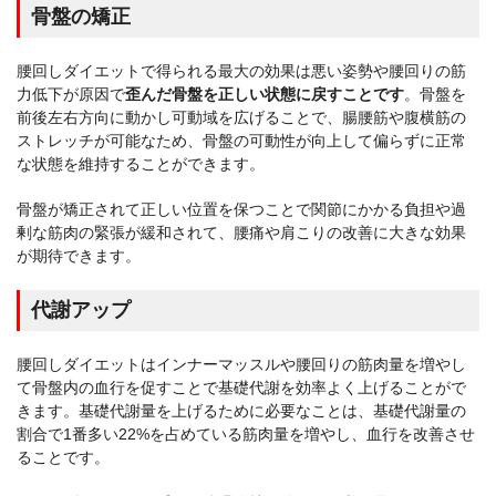
骨盤の矯正
腰回しダイエットで得られる最大の効果は悪い姿勢や腰回りの筋
力低下が原因で
歪んだ骨盤を正しい状態に戻すことです
。骨盤を
前後左右方向に動かし可動域を広げることで、腸腰筋や腹横筋の
ストレッチが可能なため、骨盤の可動性が向上して偏らずに正常
な状態を維持することができます。
骨盤が矯正されて正しい位置を保つことで関節にかかる負担や過
剰な筋肉の緊張が緩和されて、腰痛や肩こりの改善に大きな効果
が期待できます。
代謝アップ
腰回しダイエットはインナーマッスルや腰回りの筋肉量を増やし
て骨盤内の血行を促すことで基礎代謝を効率よく上げることがで
きます。基礎代謝量を上げるために必要なことは、基礎代謝量の
割合で1番多い22%を占めている筋肉量を増やし、血行を改善させ
ることです。