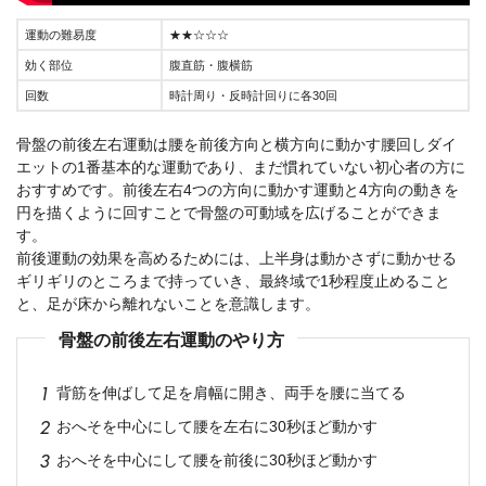
運動の難易度
★★☆☆☆
効く部位
腹直筋・腹横筋
回数
時計周り・反時計回りに各30回
骨盤の前後左右運動は腰を前後方向と横方向に動かす腰回しダイ
エットの1番基本的な運動であり、まだ慣れていない初心者の方に
おすすめです。前後左右4つの方向に動かす運動と4方向の動きを
円を描くように回すことで骨盤の可動域を広げることができま
す。
前後運動の効果を高めるためには、上半身は動かさずに動かせる
ギリギリのところまで持っていき、最終域で1秒程度止めること
と、足が床から離れないことを意識します。
骨盤の前後左右運動のやり方
背筋を伸ばして足を肩幅に開き、両手を腰に当てる
おへそを中心にして腰を左右に30秒ほど動かす
おへそを中心にして腰を前後に30秒ほど動かす