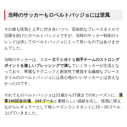
当時のサッカーもロベルトバッジョには逆風
その後も怪我と上手に付き合いつつ、芸術的なプレースタイルで
活躍を続けたロベルトバッジョですが、当時のサッカー戦術のト
レンドは決してロベルトバッジョにとって良いものではありませ
んでした。
当時のサッカーは、スター選手を擁する
相手チームのストロング
ポイントを激しいプレッシングで潰し
ていくサッカーが主流とな
っており、華麗なテクニックと創造性で勝負する繊細なプレース
タイルのロベルトバッジョには居心地がいいサッカーとは言えな
かったのです。
それでもロベルトバッジョは21歳から27歳までの6シーズンに、
通
算186試合出場、102ゴール
と素晴らしい成績を出し、怪我に堪え
ながらレギュラーとして毎シーズンコンスタントに15～20ゴール
上げていきました。