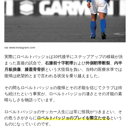
via
www.instagram.com
実際にロベルトバッジョは10代後半にステップアップの移籍が決
まった直後の試合で、
右膝前十字靭帯
および
外側靭帯断裂
、
内半
月板損傷
、
膝蓋骨骨折
という大怪我を負い、当時の医療水準では
復帰は絶望的とまで言われる状況を乗り越えました。
その間もロベルトバッジョの復帰とその才能を信じてクラブは待
ち続けたという事実が、ロベルトバッジョの凄さとその才能の素
晴らしさを物語っています。
ロベルトバッジョのサッカー人生には常に怪我がつきまとい、そ
の危うさがさらに
ロベルトバッジョのプレイを際立たせる
という
ものになっていくのです。