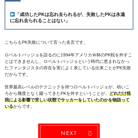
「成功したPKは忘れ去られるが、失敗したPKは永遠
に忘れ去られることはない」
こちらもPK失敗について言った名言です。
ロベルトバッジョを語るのに1994年アメリカＷ杯のPK戦を外すこ
とはできませんし、ロベルトバッジョという時代に恵まれなかっ
たファンタジスタの存在を実によく表している出来ごとがPK失敗
だからです。
世界最高レベルのテクニックを持つロベルトバッジョが、幼いこ
ろから幾度となく蹴ってきたPKを外すということが、
どれだけ怪
我による影響で苦しい状態でサッカーをしていたのかを物語って
いる
からです。
NEXT