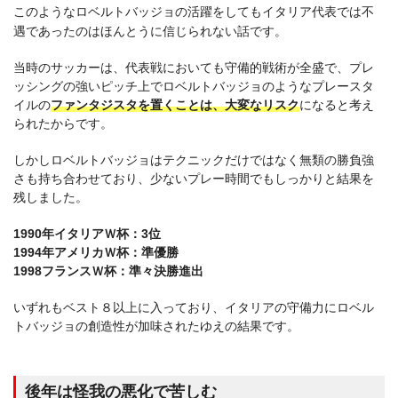
このようなロベルトバッジョの活躍をしてもイタリア代表では不
遇であったのはほんとうに信じられない話です。
当時のサッカーは、代表戦においても守備的戦術が全盛で、プレ
ッシングの強いピッチ上でロベルトバッジョのようなプレースタ
イルの
ファンタジスタを置くことは、大変なリスク
になると考え
られたからです。
しかしロベルトバッジョはテクニックだけではなく無類の勝負強
さも持ち合わせており、少ないプレー時間でもしっかりと結果を
残しました。
1990年イタリアＷ杯：3位
1994年アメリカＷ杯：準優勝
1998フランスＷ杯：準々決勝進出
いずれもベスト８以上に入っており、イタリアの守備力にロベル
トバッジョの創造性が加味されたゆえの結果です。
後年は怪我の悪化で苦しむ