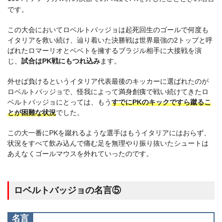
です。
この大会においてロベルトバッジョは起死回生のゴールで何度も
イタリアを救い続け、辿り着いた決勝戦は世界最強の2トップと呼
ばれたロマーリオとベベトを擁するブラジル相手に大接戦を演
じ、
試合はPK戦にもつれ込み
ます。
外せば負けるというイタリア代表最後のキッカーに選ばれたのが
ロベルトバッジョで、怪我によって満身創痍で戦い続けてきたロ
ベルトバッジョにとっては、もう
すでにPKのキックですら蹴るこ
とが困難な状況
でした。
この大一番にPKを蹴れるような選手はもうイタリアにはおらず、
状況をすべて飲み込んで痛む足を無理やり振り抜いたシュートは
あえなくゴールマウスを外れていったのです。
ロベルトバッジョの名言⑤
名言