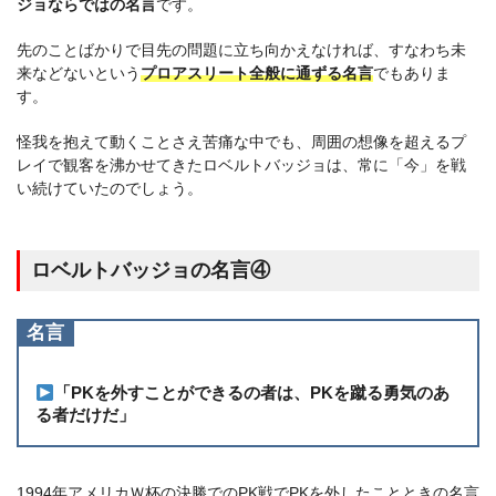
ジョならではの名言
です。
先のことばかりで目先の問題に立ち向かえなければ、すなわち未
来などないという
プロアスリート全般に通ずる名言
でもありま
す。
怪我を抱えて動くことさえ苦痛な中でも、周囲の想像を超えるプ
レイで観客を沸かせてきたロベルトバッジョは、常に「今」を戦
い続けていたのでしょう。
ロベルトバッジョの名言④
名言
「PKを外すことができるの者は、PKを蹴る勇気のあ
る者だけだ」
1994年アメリカＷ杯の決勝でのPK戦でPKを外したことときの名言