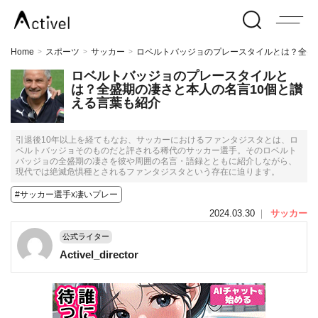
Home
スポーツ
サッカー
ロベルトバッジョのプレースタイルとは？全盛
>
>
>
ロベルトバッジョのプレースタイルと
は？全盛期の凄さと本人の名言10個と讃
える言葉も紹介
引退後10年以上を経てもなお、サッカーにおけるファンタジスタとは、ロ
ベルトバッジョそのものだと評される稀代のサッカー選手。そのロベルト
バッジョの全盛期の凄さを彼や周囲の名言・語録とともに紹介しながら、
現代では絶滅危惧種とされるファンタジスタという存在に迫ります。
#サッカー選手x凄いプレー
2024.03.30
｜
サッカー
公式ライター
Activel_director