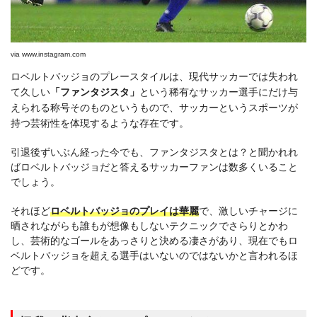
via
www.instagram.com
ロベルトバッジョのプレースタイルは、現代サッカーでは失われ
て久しい
「ファンタジスタ」
という稀有なサッカー選手にだけ与
えられる称号そのものというもので、サッカーというスポーツが
持つ芸術性を体現するような存在です。
引退後ずいぶん経った今でも、ファンタジスタとは？と聞かれれ
ばロベルトバッジョだと答えるサッカーファンは数多くいること
でしょう。
それほど
ロベルトバッジョのプレイは華麗
で、激しいチャージに
晒されながらも誰もが想像もしないテクニックでさらりとかわ
し、芸術的なゴールをあっさりと決める凄さがあり、現在でもロ
ベルトバッジョを超える選手はいないのではないかと言われるほ
どです。