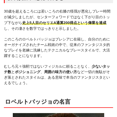
30歳を超えるころには若いころの右膝の怪我が悪化しプレー時間
が減少しましたが、センターフォワードではなく下がり目のトッ
プ下ながら
史上5人目のセリエA通算200得点という偉業を達成
し、その凄さを数字ではっきりと示しました。
このころのロベルトバッジョはブレシアに在籍し、自分のために
オーガナイズされたチーム戦術の中で、従来のファンタジスタ的
なプレイを老練に洗練したテクニカルなプレースタイルで、大活
躍することになります。
むしろ元々強靭ではないフィジカルに頼ることなく、
少ないタッ
チ数
と
ポジショニング
、
周囲の味方の使い方
など一切の無駄がそ
ぎ落とされたスタイルは、ある意味で本当のファンタジスタとい
えるでしょう。
ロベルトバッジョの名言