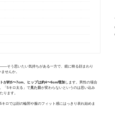
」——そう思いたい気持ちがある一方で、鏡に映る顔まわり
いませんか。
トが約5〜7cm、ヒップは約4〜6cm増加
します。男性の場合
。「5キロ太る」で
見た目
が変わらないというのは思い込み
たります。
5キロでは顔の輪郭や服のフィット感にはっきり表れ始めま