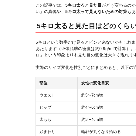
この記事では、
5キロ太る
と
見た目
がどう変わるのか
い」の真偽や、
5キロ太って見えないための対策
もあ
5キロ太ると見た目はどのくら
5キロという数字だけ見るとピンと来ないかもしれま
あたります（※体脂肪の密度は約0.9g/mlで計算
ロ」という印象よりも見た目の変化は大きく現れま
実際のサイズ変化を性別ごとにまとめると、以下の
部位
女性の変化目安
ウエスト
約5〜7cm増
ヒップ
約4〜6cm増
太もも
約3〜4cm増
顔まわり
輪郭が丸くなり始める