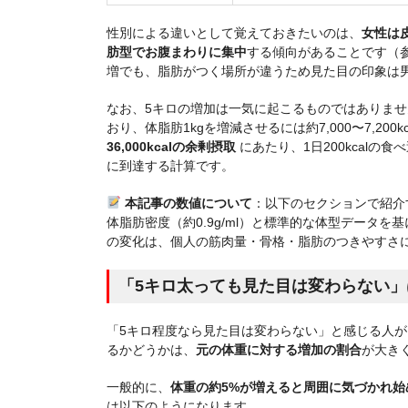
性別による違いとして覚えておきたいのは、
女性は
肪型でお腹まわりに集中
する傾向があることです（参
増でも、脂肪がつく場所が違うため見た目の印象は
なお、5キロの増加は一気に起こるものではありませ
おり、体脂肪1kgを増減させるには約7,000〜7,2
36,000kcalの余剰摂取
にあたり、1日200kcalの
に到達する計算です。
本記事の数値について
：以下のセクションで紹介
体脂肪密度（約0.9g/ml）と標準的な体型データを
の変化は、個人の筋肉量・骨格・脂肪のつきやすさ
「5キロ太っても見た目は変わらない」
「5キロ程度なら見た目は変わらない」と感じる人
るかどうかは、
元の体重に対する増加の割合
が大き
一般的に、
体重の約5%が増えると周囲に気づかれ始
は以下のようになります。