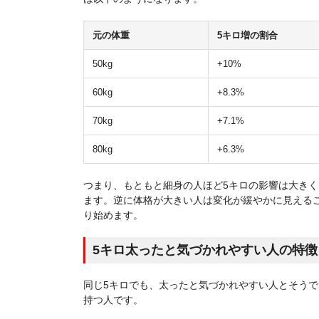
元の体重
5キロ増の割合
50kg
+10%
60kg
+8.3%
70kg
+7.1%
80kg
+6.3%
つまり、もともと細身の人ほど5キロの影響は大き
ます。逆に体格が大きい人は変化が緩やかに見える
り始めます。
5キロ太ったと気づかれやすい人の特徴
同じ5キロでも、太ったと気づかれやすい人とそう
持つ人です。