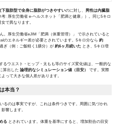
皮下脂肪型で全身に脂肪がつきやすい
のに対し、
男性は内臓脂
考:
厚生労働省 e-ヘルスネット「肥満と健康」
）。同じ5キロ
男女で異なります。
ん。
厚生労働省eJIM「肥満（体重管理）」
で示されていると
00kcalのエネルギー差が必要とされています。5キロ分なら
約
食べ過ぎ（例：ご飯軽く1膳分）が
約6ヶ月続いた
とき、5キロ増
するウエスト・ヒップ・太もも等のサイズ変化値は、一般的な
基に算出した
論理的なシミュレーション値（目安）
です。実際
によって大きな個人差があります。
は本当？
がいるのは事実ですが、これは条件つきです。周囲に気づかれ
く影響します。
める
とされています。体重を基準にすると、増加割合の目安