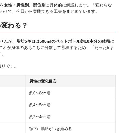
を
女性・男性別、部位別
に具体的に解説します。「変わらな
わせて、今日から実践できる工夫をまとめています。
い変わる？
せんが、
脂肪5キロは500mlのペットボトル約10本分の体積
に
）。これが身体のあちこちに分散して蓄積するため、「たった5キ
す。
通りです。
男性の変化目安
約6〜8cm増
約4〜5cm増
約2〜4cm増
顎下に脂肪がつき始める