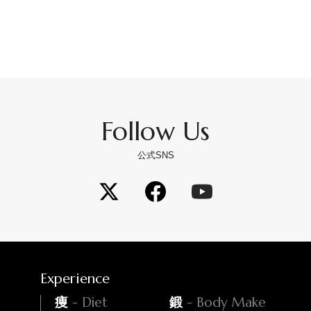
Follow Us
公式SNS
Experience
- Diet
- Body Make
痩
鍛