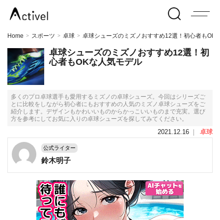
Home
スポーツ
卓球
卓球シューズのミズノおすすめ12選！初心者もOK
>
>
>
卓球シューズのミズノおすすめ12選！初
心者もOKな人気モデル
多くのプロ卓球選手も愛用するミズノの卓球シューズ。今回はシリーズご
とに比較をしながら初心者にもおすすめの人気のミズノ卓球シューズをご
紹介します。デザインもかわいいものからかっこいいものまで充実。選び
方を参考にしてお気に入りの卓球シューズを探してみてください。
2021.12.16
｜
卓球
公式ライター
鈴木明子