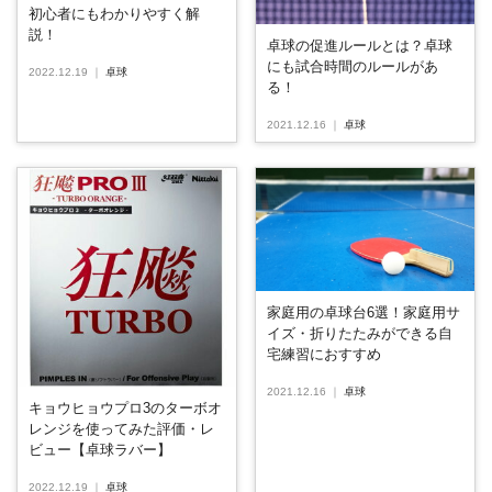
初心者にもわかりやすく解
説！
卓球の促進ルールとは？卓球
にも試合時間のルールがあ
2022.12.19
｜
卓球
る！
2021.12.16
｜
卓球
家庭用の卓球台6選！家庭用サ
イズ・折りたたみができる自
宅練習におすすめ
2021.12.16
｜
卓球
キョウヒョウプロ3のターボオ
レンジを使ってみた評価・レ
ビュー【卓球ラバー】
2022.12.19
｜
卓球