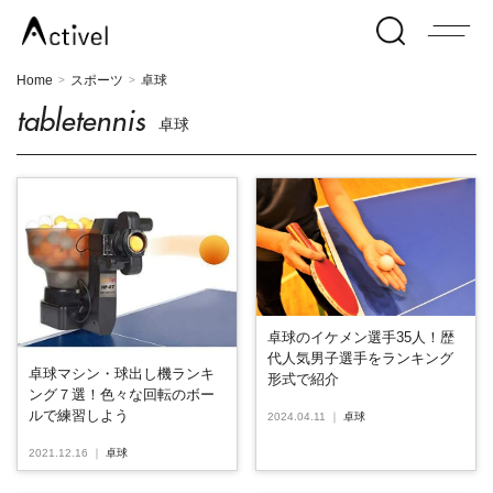
Home
スポーツ
卓球
>
>
tabletennis
卓球
卓球のイケメン選手35人！歴
代人気男子選手をランキング
卓球マシン・球出し機ランキ
形式で紹介
ング７選！色々な回転のボー
ルで練習しよう
2024.04.11
｜
卓球
2021.12.16
｜
卓球