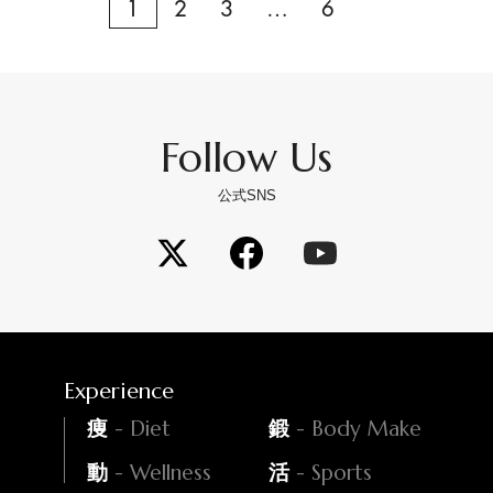
1
2
3
…
6
Follow Us
公式SNS
Experience
- Diet
- Body Make
痩
鍛
- Wellness
- Sports
動
活