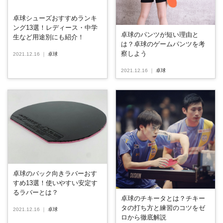
卓球シューズおすすめランキ
ング13選！レディース・中学
卓球のパンツが短い理由と
生など用途別にも紹介！
は？卓球のゲームパンツを考
察しよう
2021.12.16
｜
卓球
2021.12.16
｜
卓球
卓球のバック向きラバーおす
すめ13選！使いやすい安定す
るラバーとは？
卓球のチキータとは？チキー
タの打ち方と練習のコツをゼ
2021.12.16
｜
卓球
ロから徹底解説