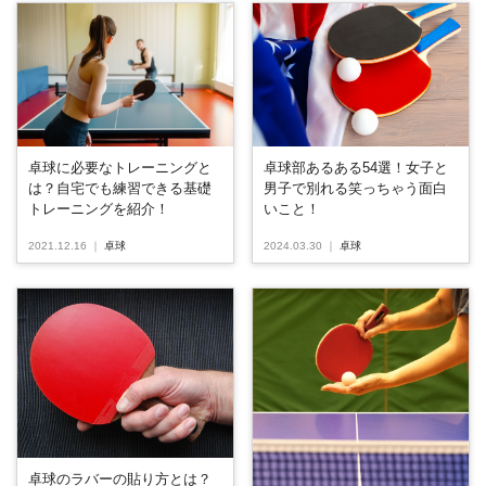
卓球に必要なトレーニングと
卓球部あるある54選！女子と
は？自宅でも練習できる基礎
男子で別れる笑っちゃう面白
トレーニングを紹介！
いこと！
2021.12.16
｜
卓球
2024.03.30
｜
卓球
卓球のラバーの貼り方とは？