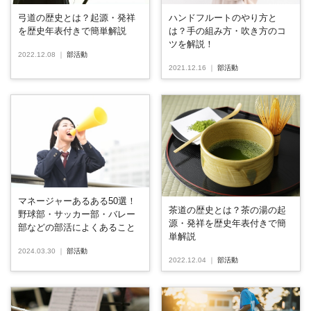
弓道の歴史とは？起源・発祥
ハンドフルートのやり方と
を歴史年表付きで簡単解説
は？手の組み方・吹き方のコ
ツを解説！
2022.12.08
｜
部活動
2021.12.16
｜
部活動
マネージャーあるある50選！
茶道の歴史とは？茶の湯の起
野球部・サッカー部・バレー
源・発祥を歴史年表付きで簡
部などの部活によくあること
単解説
2024.03.30
｜
部活動
2022.12.04
｜
部活動