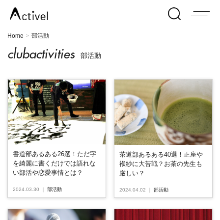
Home
部活動
>
clubactivities
部活動
書道部あるある26選！ただ字
茶道部あるある40選！正座や
を綺麗に書くだけでは語れな
袱紗に大苦戦？お茶の先生も
い部活や恋愛事情とは？
厳しい？
2024.03.30
｜
部活動
2024.04.02
｜
部活動