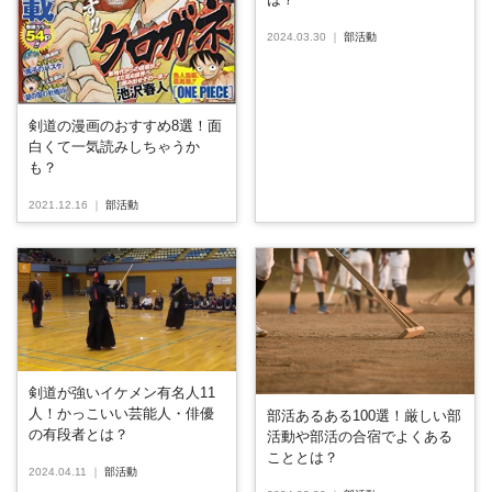
2024.03.30
｜
部活動
剣道の漫画のおすすめ8選！面
白くて一気読みしちゃうか
も？
2021.12.16
｜
部活動
剣道が強いイケメン有名人11
人！かっこいい芸能人・俳優
部活あるある100選！厳しい部
の有段者とは？
活動や部活の合宿でよくある
こととは？
2024.04.11
｜
部活動