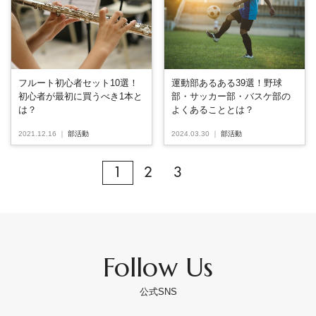
フルート初心者セット10選！
運動部あるある39選！野球
初心者が最初に買うべき1本と
部・サッカー部・バスケ部の
は？
よくあることとは？
2021.12.16
｜
部活動
2024.03.30
｜
部活動
1
2
3
Follow Us
公式SNS