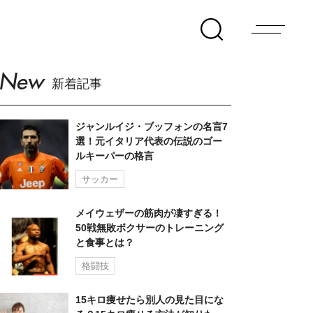
New
新着記事
ジャンルイジ・ブッフォンの名言7
選！元イタリア代表の伝説のゴー
ルキーパーの格言
サッカー
メイウェザーの筋肉が凄すぎる！
50戦無敗ボクサーのトレーニング
と食事とは？
格闘技
15キロ痩せたら別人の見た目にな