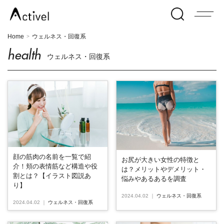
Home
ウェルネス・回復系
>
health
ウェルネス・回復系
顔の筋肉の名前を一覧で紹
お尻が大きい女性の特徴と
介！頬の表情筋など構造や役
は？メリットやデメリット・
割とは？【イラスト図説あ
悩みやあるあるを調査
り】
2024.04.02
｜
ウェルネス・回復系
2024.04.02
｜
ウェルネス・回復系