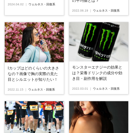
の平均値とは？
2024.04.02
｜
ウェルネス・回復系
2022.06.19
｜
ウェルネス・回復系
モンスターエナジーの効果と
Iカップはどのくらいの大きさ
は？栄養ドリンクの成分や効
なの？画像で胸の実際の見た
き目・副作用を解説
目とシルエットが知りたい！
2022.03.01
｜
ウェルネス・回復系
2022.11.15
｜
ウェルネス・回復系