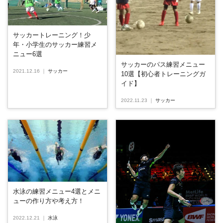
サッカートレーニング！少
年・小学生のサッカー練習メ
ニュー6選
サッカーのパス練習メニュー
2021.12.16
｜
サッカー
10選【初心者トレーニングガ
イド】
2022.11.23
｜
サッカー
水泳の練習メニュー4選とメニ
ューの作り方や考え方！
2022.12.21
｜
水泳