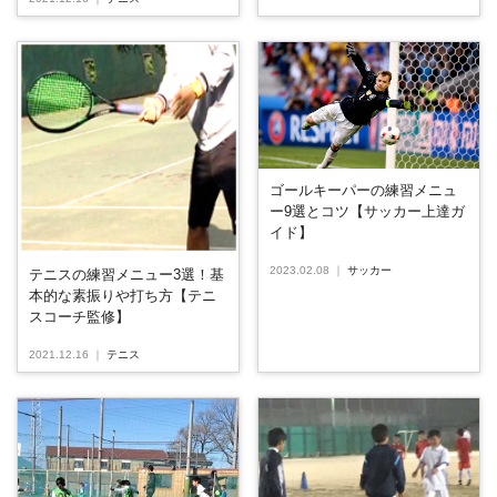
ゴールキーパーの練習メニュ
ー9選とコツ【サッカー上達ガ
イド】
2023.02.08
｜
サッカー
テニスの練習メニュー3選！基
本的な素振りや打ち方【テニ
スコーチ監修】
2021.12.16
｜
テニス