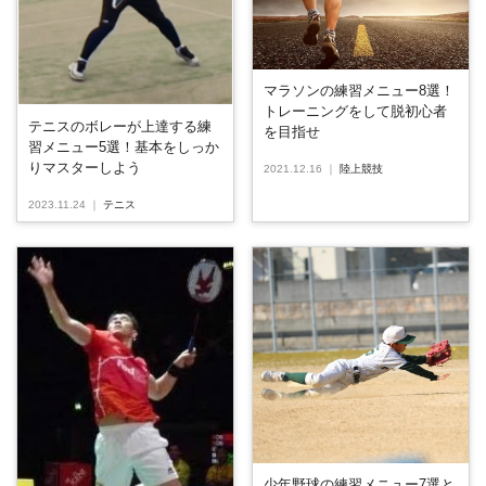
マラソンの練習メニュー8選！
トレーニングをして脱初心者
テニスのボレーが上達する練
を目指せ
習メニュー5選！基本をしっか
りマスターしよう
2021.12.16
｜
陸上競技
2023.11.24
｜
テニス
少年野球の練習メニュー7選と