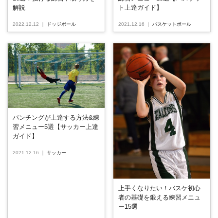
解説
ト上達ガイド】
2022.12.12
｜
ドッジボール
2021.12.16
｜
バスケットボール
パンチングが上達する方法&練
習メニュー5選【サッカー上達
ガイド】
2021.12.16
｜
サッカー
上手くなりたい！バスケ初心
者の基礎を鍛える練習メニュ
ー15選