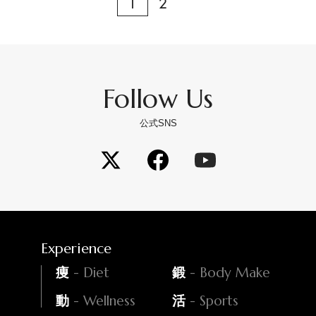
1
2
Follow Us
公式SNS
Experience
- Diet
- Body Make
痩
鍛
- Wellness
- Sports
動
活