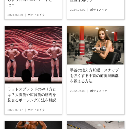
は？
2024.04.02
｜
ボディメイク
2024.03.30
｜
ボディメイク
手首の鍛え方10選！スナップ
を強くする手首の前腕屈筋群
を鍛える方法
ラットスプレッドのやり方と
2022.06.08
｜
ボディメイク
は？大胸筋や広背筋の筋肉を
見せるポージング方法を解説
2022.07.17
｜
ボディメイク