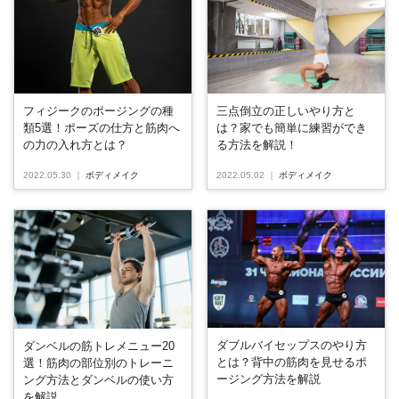
フィジークのポージングの種
三点倒立の正しいやり方と
類5選！ポーズの仕方と筋肉へ
は？家でも簡単に練習ができ
の力の入れ方とは？
る方法を解説！
2022.05.30
｜
ボディメイク
2022.05.02
｜
ボディメイク
ダブルバイセップスのやり方
ダンベルの筋トレメニュー20
とは？背中の筋肉を見せるポ
選！筋肉の部位別のトレーニ
ージング方法を解説
ング方法とダンベルの使い方
を解説