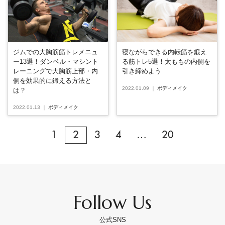
ジムでの大胸筋筋トレメニュ
寝ながらできる内転筋を鍛え
ー13選！ダンベル・マシント
る筋トレ5選！太ももの内側を
レーニングで大胸筋上部・内
引き締めよう
側を効果的に鍛える方法と
2022.01.09
｜
ボディメイク
は？
2022.01.13
｜
ボディメイク
1
2
3
4
…
20
Follow Us
公式SNS