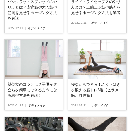
バックラットスプレッドのや
サイドトライセップスのやり
り方とは？広背筋や大円筋の
方とは？上腕三頭筋の筋肉を
筋肉を見せるポージング方法
見せるポージング方法を解説
を解説
2022.12.11
｜
ボディメイク
2022.12.11
｜
ボディメイク
寝ながらできる！ふくらはぎ
壁倒立のコツとは？子供が逆
を鍛える筋トレ3選【ヒラメ
立ちを簡単にできるようにな
筋、腓腹筋】
る練習方法を解説！
2022.01.21
｜
ボディメイク
2022.01.31
｜
ボディメイク