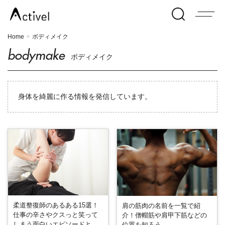
Home
ボディメイク
>
bodymake
ボディメイク
身体を綺麗に作る情報を発信しています。
柔道整復師のあるある15選！
肩の筋肉の名前を一覧で紹
仕事の辛さやクスっと笑って
介！僧帽筋や肩甲下筋などの
しまう面白いエピソードと
位置を知ろう