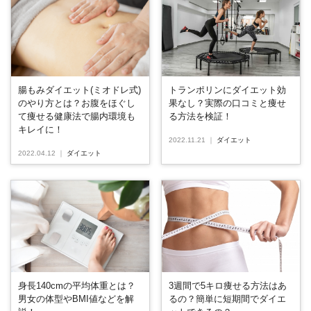
トランポリンにダイエット効
腸もみダイエット(ミオドレ式)
果なし？実際の口コミと痩せ
のやり方とは？お腹をほぐし
る方法を検証！
て痩せる健康法で腸内環境も
キレイに！
2022.11.21
｜
ダイエット
2022.04.12
｜
ダイエット
身長140cmの平均体重とは？
3週間で5キロ痩せる方法はあ
男女の体型やBMI値などを解
るの？簡単に短期間でダイエ