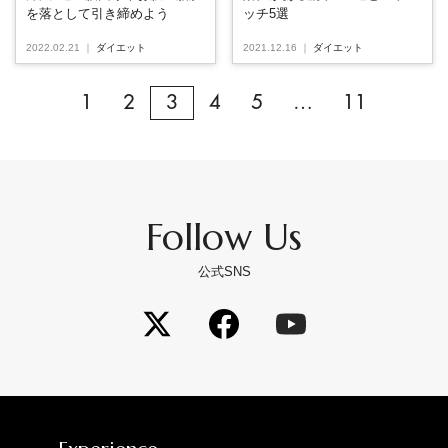
を落として引き締めよう
ッチ5選
2022.02.21
｜
ダイエット
2021.12.16
｜
ダイエット
1
2
3
4
5
…
11
Follow Us
公式SNS