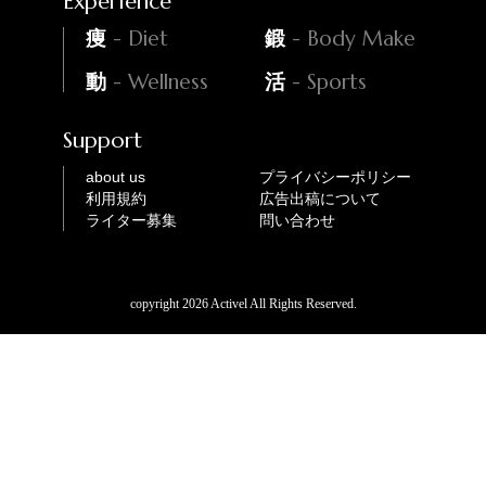
Experience
- Diet
- Body Make
痩
鍛
- Wellness
- Sports
動
活
Support
about us
プライバシーポリシー
利用規約
広告出稿について
ライター募集
問い合わせ
copyright 2026 Activel All Rights Reserved.